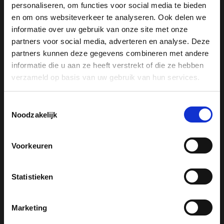
personaliseren, om functies voor social media te bieden
Drogers
en om ons websiteverkeer te analyseren. Ook delen we
Koelkasten
informatie over uw gebruik van onze site met onze
Koffiemachines
partners voor social media, adverteren en analyse. Deze
partners kunnen deze gegevens combineren met andere
Reinigingsproducten
informatie die u aan ze heeft verstrekt of die ze hebben
Stofzuigers
verzameld op basis van uw gebruik van hun services.
Stoomovens
Vaatwassers
Toestemmingsselectie
Vrieskasten
Noodzakelijk
Wasmachines
Wijnklimaatkasten
Voorkeuren
Statistieken
Miele support
Marketing
Serviceafspraak maken