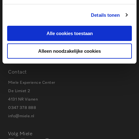
Eerste hulp bij storingen
Details tonen
Instructievideo’s & Handleidingen
Privacy beleid
Cookies
Alle cookies toestaan
Alleen noodzakelijke cookies
Tips bij storingen
Contact
Miele Experience Center
De Limiet 2
4131 NR Vianen
0347 378 888
info@miele.nl
Volg Miele