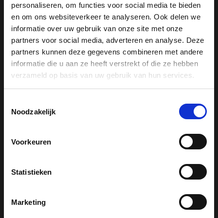
personaliseren, om functies voor social media te bieden
Drogers
en om ons websiteverkeer te analyseren. Ook delen we
Koelkasten
informatie over uw gebruik van onze site met onze
Koffiemachines
partners voor social media, adverteren en analyse. Deze
partners kunnen deze gegevens combineren met andere
Reinigingsproducten
informatie die u aan ze heeft verstrekt of die ze hebben
Stofzuigers
verzameld op basis van uw gebruik van hun services.
Stoomovens
Vaatwassers
Toestemmingsselectie
Vrieskasten
Noodzakelijk
Wasmachines
Wijnklimaatkasten
Voorkeuren
Statistieken
Miele support
Marketing
Serviceafspraak maken