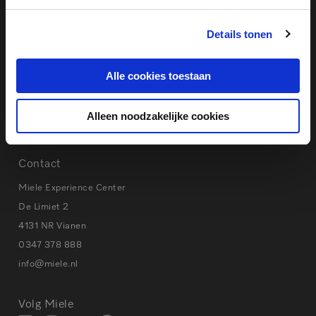
Eerste hulp bij storingen
Details tonen
Instructievideo’s & Handleidingen
Privacy beleid
Cookies
Alle cookies toestaan
Alleen noodzakelijke cookies
Tips bij storingen
Contact
Miele Experience Center
De Limiet 2
4131 NR Vianen
0347 378 888
info@miele.nl
Volg Miele