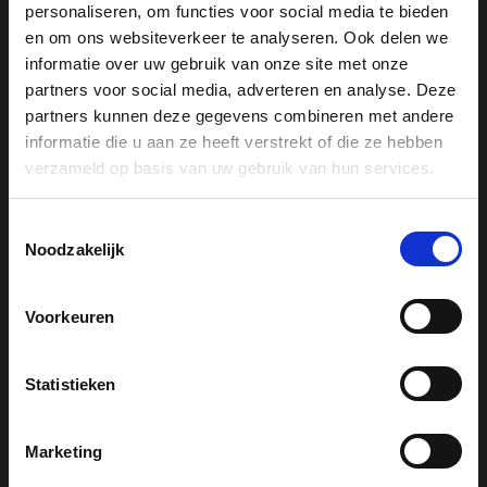
personaliseren, om functies voor social media te bieden
Drogers
en om ons websiteverkeer te analyseren. Ook delen we
Koelkasten
informatie over uw gebruik van onze site met onze
Koffiemachines
partners voor social media, adverteren en analyse. Deze
partners kunnen deze gegevens combineren met andere
Reinigingsproducten
informatie die u aan ze heeft verstrekt of die ze hebben
Stofzuigers
verzameld op basis van uw gebruik van hun services.
Stoomovens
Vaatwassers
Toestemmingsselectie
Vrieskasten
Noodzakelijk
Wasmachines
Wijnklimaatkasten
Voorkeuren
Statistieken
Miele support
Marketing
Serviceafspraak maken