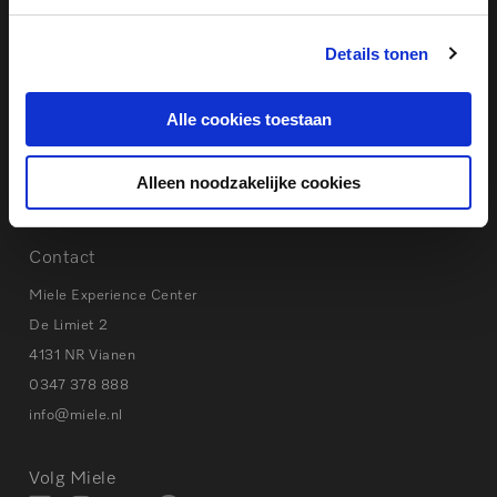
Eerste hulp bij storingen
Details tonen
Instructievideo’s & Handleidingen
Privacy beleid
Cookies
Alle cookies toestaan
Alleen noodzakelijke cookies
Tips bij storingen
Contact
Miele Experience Center
De Limiet 2
4131 NR Vianen
0347 378 888
info@miele.nl
Volg Miele