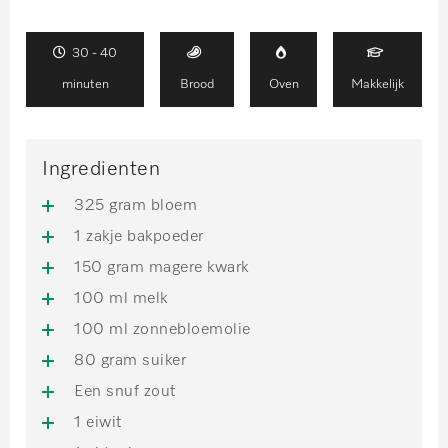
30 - 40
minuten
Brood
Oven
Makkelijk
Ingredienten
325 gram bloem
1 zakje bakpoeder
150 gram magere kwark
100 ml melk
100 ml zonnebloemolie
80 gram suiker
Een snuf zout
1 eiwit