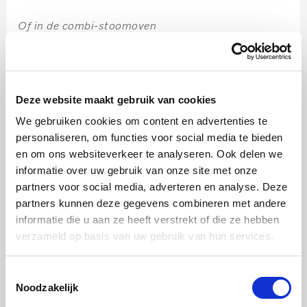
Of in de combi-stoomoven
Combinatiestand Hetelucht Plus
Temperatuur 180C
Deze website maakt gebruik van cookies
Vocht 30%
We gebruiken cookies om content en advertenties te
Duur 17-20 minuten
personaliseren, om functies voor social media te bieden
Inschuifhoogte 1e van onderen
en om ons websiteverkeer te analyseren. Ook delen we
informatie over uw gebruik van onze site met onze
Stap 4:
partners voor social media, adverteren en analyse. Deze
Laat de broodjes op het rooster afkoelen.
partners kunnen deze gegevens combineren met andere
In plaats van halve maantjes kunt u het deeg ook tot
informatie die u aan ze heeft verstrekt of die ze hebben
verzameld op basis van uw gebruik van hun services.
12 bolletjes draaien. Snijd ze voor het bakken aan de
bovenkant kruislings in, bestrooi ze met de zaadjes
Toestemmingsselectie
en bak ze volgens het recept.
Noodzakelijk