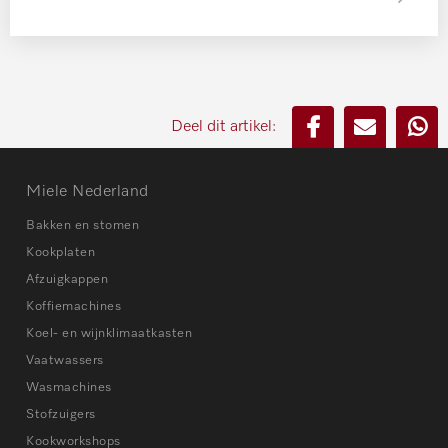
Deel dit artikel:
Miele Nederland
Bakken en stomen
Kookplaten
Afzuigkappen
Koffiemachines
Koel- en wijnklimaatkasten
Vaatwassers
Wasmachines
Stofzuigers
Kookworkshops