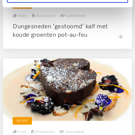
RECEPT
Vlees
Stoomoven
Gemiddeld
Dungesneden ‘gestoomd’ kalf met
koude groenten pot-au-feu
RECEPT
Fruit
Stoomoven
Gemiddeld