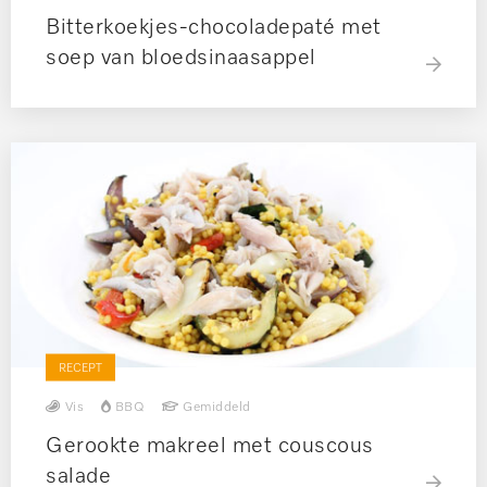
Bitterkoekjes-chocoladepaté met
soep van bloedsinaasappel
RECEPT
Vis
BBQ
Gemiddeld
Gerookte makreel met couscous
salade