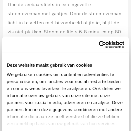
Doe de zeebaarsfilets in een ingevette
stoomovenpan met gaatjes. Door de stoomovenpan
licht in te vetten met bijvoorbeeld olijfolie, blijft de
vis niet plakken. Stoom de filets 6-8 minuten op 80-
85C. Geen stoomoven? Bak ze dan op matig vuur in
de pan met de huidkant naar onderen. Draai de filet
op het laatst even om voor een krokante huid.
Deze website maakt gebruik van cookies
Stap 7:
We gebruiken cookies om content en advertenties te
personaliseren, om functies voor social media te bieden
Haal de pastinaak en zoete aardappel uit de
en om ons websiteverkeer te analyseren. Ook delen we
stoomoven en voeg de prei toe. Stamp alles, maar
informatie over uw gebruik van onze site met onze
zorg wel dat je nog structuur houd.
partners voor social media, adverteren en analyse. Deze
partners kunnen deze gegevens combineren met andere
Stap 8:
informatie die u aan ze heeft verstrekt of die ze hebben
Serveer de stamppot met de gestoomde vis en
verzameld op basis van uw gebruik van hun services.