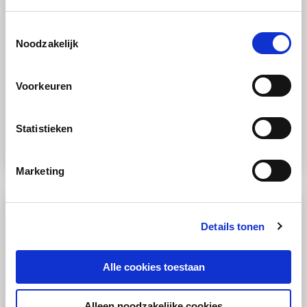
Toestemmingsselectie
Noodzakelijk
Voorkeuren
RECEPT
Groente
Stoomoven
Gemiddeld
Statistieken
Salade van asperges en aardappels
Marketing
Details tonen
Alle cookies toestaan
Alleen noodzakelijke cookies