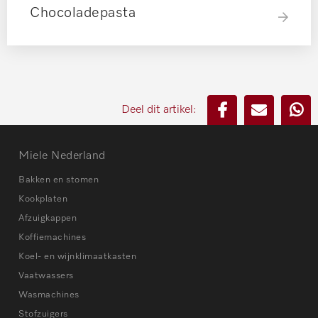
Chocoladepasta
Deel dit artikel:
Miele Nederland
Bakken en stomen
Kookplaten
Afzuigkappen
Koffiemachines
Koel- en wijnklimaatkasten
Vaatwassers
Wasmachines
Stofzuigers