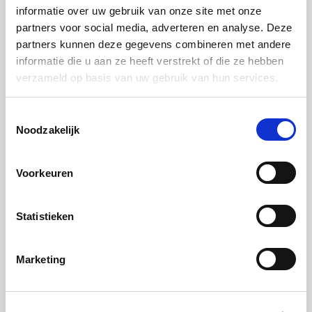
informatie over uw gebruik van onze site met onze
koffielepels beignets van de puree en frituur ze
partners voor social media, adverteren en analyse. Deze
goudbruin.
partners kunnen deze gegevens combineren met andere
informatie die u aan ze heeft verstrekt of die ze hebben
verzameld op basis van uw gebruik van hun services.
Serveren
Toestemmingsselectie
Noodzakelijk
Stap 1:
Bak de omwikkelde zeeduivel rustig in de koekenpan
Voorkeuren
zodat de ham krokant wordt en de vis gaart. Serveer
hierbij de beignets met de kalfsjus.
Statistieken
Een glace is een sterk ingekookte fond. Voor 150 ml
glace kookt u 1500 ml fond in.
Marketing