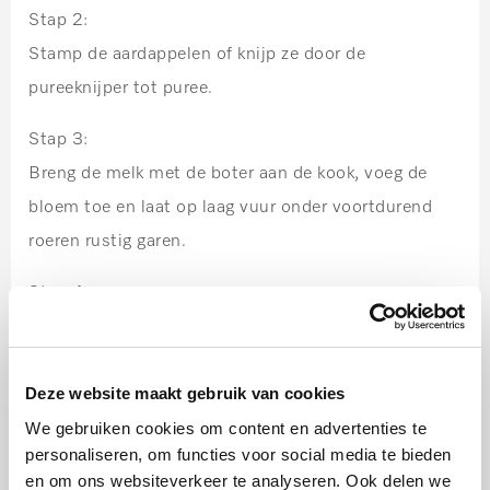
Stap 2:
Stamp de aardappelen of knijp ze door de
pureeknijper tot puree.
Stap 3:
Breng de melk met de boter aan de kook, voeg de
bloem toe en laat op laag vuur onder voortdurend
roeren rustig garen.
Stap 4:
Laat het melkmengsel iets afkoelen en roer
vervolgens het ei erdoor. Meng de melk met de
Deze website maakt gebruik van cookies
aardappelpuree en voeg de truffelsalsa toe.
We gebruiken cookies om content en advertenties te
Stap 5:
personaliseren, om functies voor social media te bieden
en om ons websiteverkeer te analyseren. Ook delen we
Verwarm de friteuse voor op 180 ºC. Vorm met twee