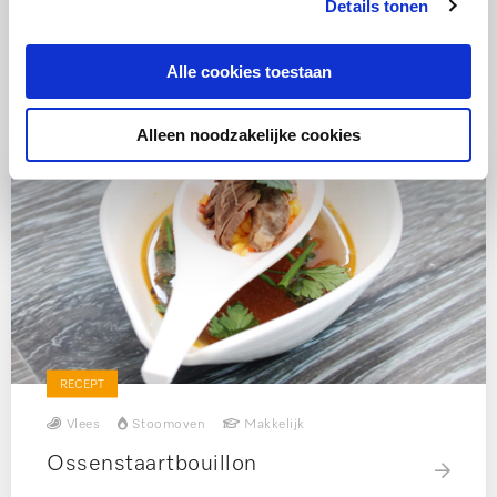
Details tonen
Alle cookies toestaan
Ook lekker
Alleen noodzakelijke cookies
RECEPT
Vlees
Stoomoven
Makkelijk
Ossenstaartbouillon