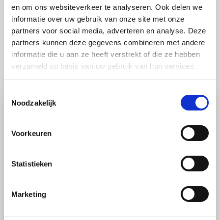
en om ons websiteverkeer te analyseren. Ook delen we
informatie over uw gebruik van onze site met onze
partners voor social media, adverteren en analyse. Deze
partners kunnen deze gegevens combineren met andere
informatie die u aan ze heeft verstrekt of die ze hebben
Ook lekker
verzameld op basis van uw gebruik van hun services.
Toestemmingsselectie
Noodzakelijk
Voorkeuren
Statistieken
RECEPT
Marketing
Groente
Stoomoven
Makkelijk