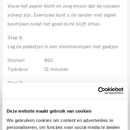
Vouw het papier dicht en zorg ervoor dat de vouwen
scherp zijn. Eventueel kunt u de randen met eigeel
bestrijken zodat het goed dicht blijft zitten.
Stap 6:
Leg de pakketjes in een stoomovenpan met gaatjes.
Stomen 85C
Tijdsduur 12 minuten
Stap 7:
Leg de papillotten op borden. Knip elke papillot in
het midden een klein stukje open en scheur het
voorzichtig verder open voor een mooi effect.
Deze website maakt gebruik van cookies
U kunt de papillotten ook van alumniumfolie maken.
We gebruiken cookies om content en advertenties te
personaliseren, om functies voor social media te bieden