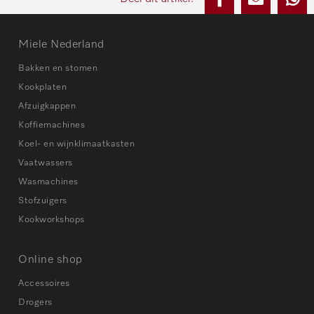
Miele Nederland
Bakken en stomen
Kookplaten
Afzuigkappen
Koffiemachines
Koel- en wijnklimaatkasten
Vaatwassers
Wasmachines
Stofzuigers
Kookworkshops
Online shop
Accessoires
Drogers