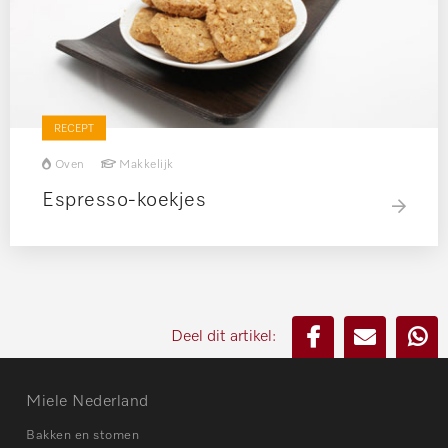
RECEPT
Oven
Makkelijk
Espresso-koekjes
Deel dit artikel:
Miele Nederland
Bakken en stomen