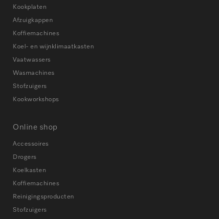
Kookplaten
Afzuigkappen
Koffiemachines
Koel- en wijnklimaatkasten
Vaatwassers
Wasmachines
Stofzuigers
Kookworkshops
Online shop
Accessoires
Drogers
Koelkasten
Koffiemachines
Reinigingsproducten
Stofzuigers