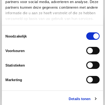
partners voor social media, adverteren en analyse. Deze
Ook lekker
partners kunnen deze gegevens combineren met andere
informatie die u aan ze heeft verstrekt of die ze hebben
verzameld op basis van uw gebruik van hun services.
Toestemmingsselectie
Noodzakelijk
Voorkeuren
Statistieken
RECEPT
Vis
Oven
Gemiddeld
Marketing
Cocktail garnalen, watermeloen en
feta
Details tonen