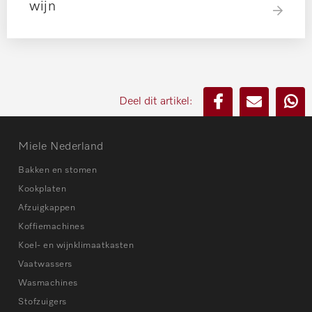
wijn
Deel dit artikel:
Miele Nederland
Bakken en stomen
Kookplaten
Afzuigkappen
Koffiemachines
Koel- en wijnklimaatkasten
Vaatwassers
Wasmachines
Stofzuigers