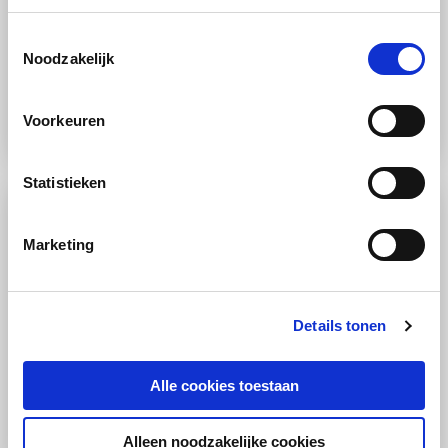
RECEPT
Toestemmingsselectie
Noodzakelijk
Vis
Stoomoven
Makkelijk
Asperge-broccolisalade met zalm
Voorkeuren
Statistieken
Marketing
Details tonen
Alle cookies toestaan
RECEPT
Vlees
Oven
Moeilijk
Alleen noodzakelijke cookies