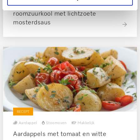
Rosé gebraden entrecôte op zachte
roomzuurkool met lichtzoete
mosterdsaus
RECEPT
Aardappel
Stoomoven
Makkelijk
Aardappels met tomaat en witte