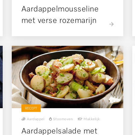
Aardappelmousseline
met verse rozemarijn
RECEPT
Aardappel
Stoomoven
Makkelijk
Aardappelsalade met