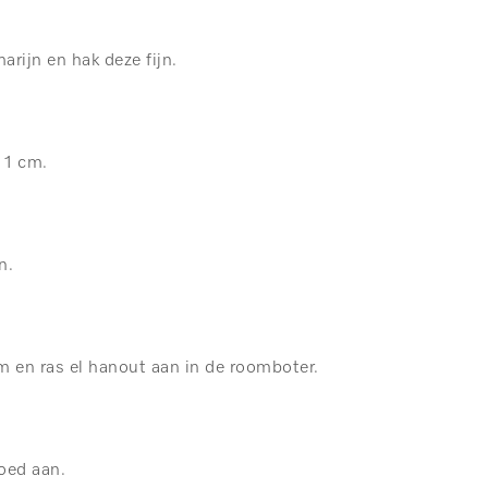
arijn en hak deze fijn.
j 1 cm.
n.
ijm en ras el hanout aan in de roomboter.
oed aan.