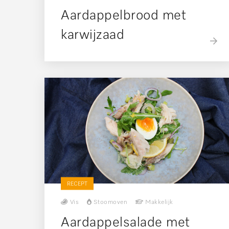
Aardappelbrood met
karwijzaad
RECEPT
Vis
Stoomoven
Makkelijk
Aardappelsalade met