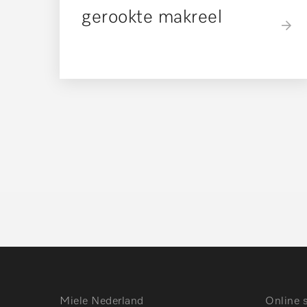
gerookte makreel
Miele Nederland
Online 