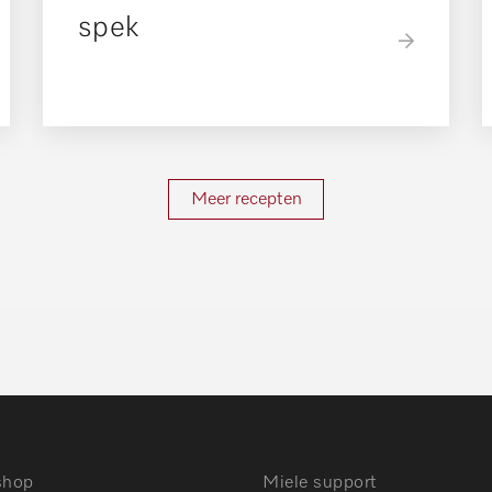
spek
Meer recepten
shop
Miele support