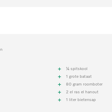
en
¼ spitskool
1 grote bataat
80 gram roomboter
2 el ras el hanout
1 liter bietensap