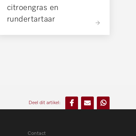
citroengras en
rundertartaar
Deel dit artikel:
Contact