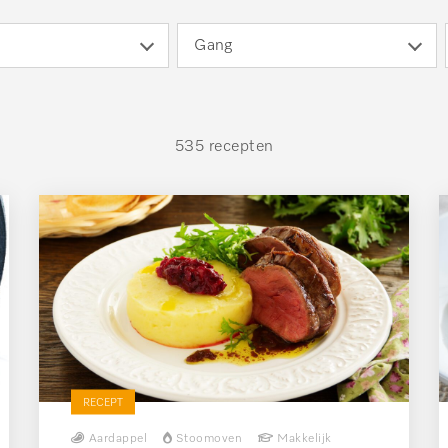
Gang
535 recepten
RECEPT
Aardappel
Stoomoven
Makkelijk