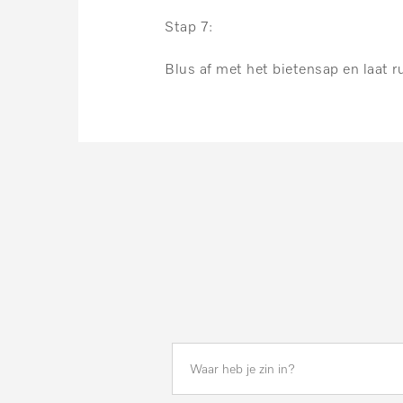
Stap 7:
Blus af met het bietensap en laat ru
Zoek
Zoek