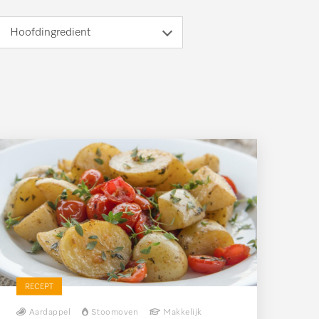
Hoofdingredient
RECEPT
Aardappel
Stoomoven
Makkelijk