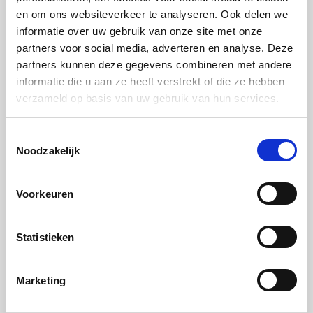
en om ons websiteverkeer te analyseren. Ook delen we
Zet de groenten in de oven.
Circulatie grill 210 °C,
informatie over uw gebruik van onze site met onze
bereidingstijd 25 minuten. . 100 °C, 1 minuut
partners voor social media, adverteren en analyse. Deze
Circulatie grill 210C
partners kunnen deze gegevens combineren met andere
informatie die u aan ze heeft verstrekt of die ze hebben
Tijdsduur 25 minuten
verzameld op basis van uw gebruik van hun services.
Stap 12:
Toestemmingsselectie
Schep de groenten per soort langs elkaar in een
Noodzakelijk
voorverwarmde schaal en serveer.
Voorkeuren
Tip: Voor een niet vegetarische variant is fijn
Statistieken
gesneden rookworst een goed alternatief.
Marketing