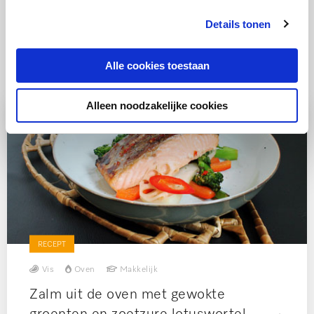
Details tonen
Ook lekker
Alle cookies toestaan
Alleen noodzakelijke cookies
RECEPT
Vis
Oven
Makkelijk
Zalm uit de oven met gewokte
groenten en zoetzure lotuswortel