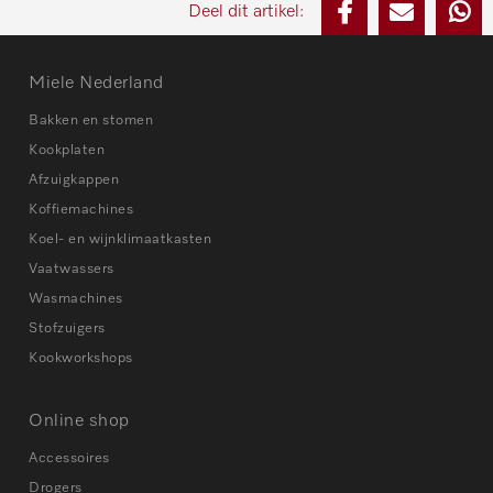
Deel dit artikel:
Miele Nederland
Bakken en stomen
Kookplaten
Afzuigkappen
Koffiemachines
Koel- en wijnklimaatkasten
Vaatwassers
Wasmachines
Stofzuigers
Kookworkshops
Online shop
Accessoires
Drogers