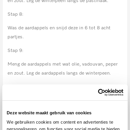
en zout. Leg de winterpeen langs de pastinaak.
Stap 8:
Was de aardappels en snijd deze in 6 tot 8 acht
partjes.
Stap 9:
Meng de aardappels met wat olie, vadouvan, peper
en zout. Leg de aardappels langs de winterpeen.
Stap 10:
Snijd de worsten schuin over de helft en leg langs de
aardappelen.
Deze website maakt gebruik van cookies
We gebruiken cookies om content en advertenties te
Stap 11:
personaliseren, om functies voor social media te bieden