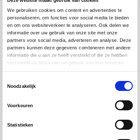
Deze website maakt gebruik van cookies
Strijk een beetje wasabi in het midden van het
We gebruiken cookies om content en advertenties te
norivel, over de hele lengte. Leg hier de tonijn,
personaliseren, om functies voor social media te bieden
en om ons websiteverkeer te analyseren. Ook delen we
komkommer en de avocadoreepjes op.
informatie over uw gebruik van onze site met onze
Stap 4:
partners voor social media, adverteren en analyse. Deze
partners kunnen deze gegevens combineren met andere
Rol de sushi strak op en duw hem in een vierkant
informatie die u aan ze heeft verstrekt of die ze hebben
met behulp van de sushimat.
verzameld op basis van uw gebruik van hun services.
Stap 5:
Toestemmingsselectie
Rol de sushi door de furikake en snijd de rol in 8
Noodzakelijk
gelijke stukken
Voorkeuren
Statistieken