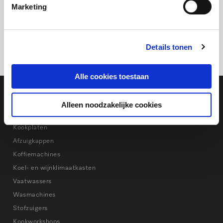
Marketing
Ook lekker
Details tonen
Deel dit artikel:
Alle cookies toestaan
Miele Nederland
Alleen noodzakelijke cookies
Bakken en stomen
Kookplaten
Afzuigkappen
Koffiemachines
Koel- en wijnklimaatkasten
Vaatwassers
Wasmachines
Stofzuigers
Kookworkshops