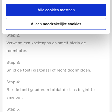
Stap 1:
Alle cookies toestaan
Haal de bleekselderij uit het ijswater en laat dit goed
uitlekken.
Alleen noodzakelijke cookies
Stap 2:
Verwarm een koekenpan en smelt hierin de
roomboter.
Stap 3:
Snijd de tosti diagonaal of recht doormidden.
Stap 4:
Bak de tosti goudbruin totdat de kaas begint te
smelten.
Stap 5: