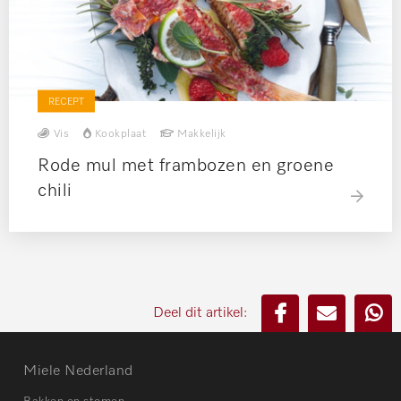
RECEPT
Vis
Kookplaat
Makkelijk
Rode mul met frambozen en groene
chili
Deel dit artikel:
Miele Nederland