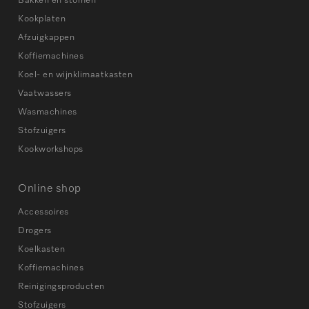
Bakken en stomen
Kookplaten
Afzuigkappen
Koffiemachines
Koel- en wijnklimaatkasten
Vaatwassers
Wasmachines
Stofzuigers
Kookworkshops
Online shop
Accessoires
Drogers
Koelkasten
Koffiemachines
Reinigingsproducten
Stofzuigers