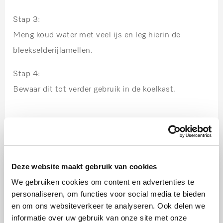
Stap 3:
Meng koud water met veel ijs en leg hierin de
bleekselderijlamellen.
Stap 4:
Bewaar dit tot verder gebruik in de koelkast.
Tosti
Stap 1:
Deze website maakt gebruik van cookies
Snijd uit het suikerbrood 8 dunne plakken van een
We gebruiken cookies om content en advertenties te
halve centimeter.
personaliseren, om functies voor social media te bieden
en om ons websiteverkeer te analyseren. Ook delen we
Stap 2:
informatie over uw gebruik van onze site met onze