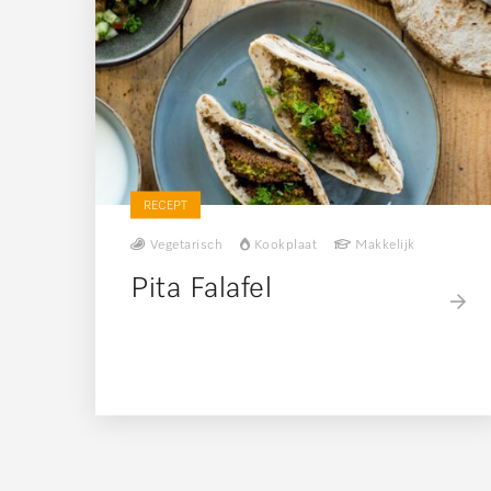
RECEPT
Vegetarisch
Kookplaat
Makkelijk
Pita Falafel