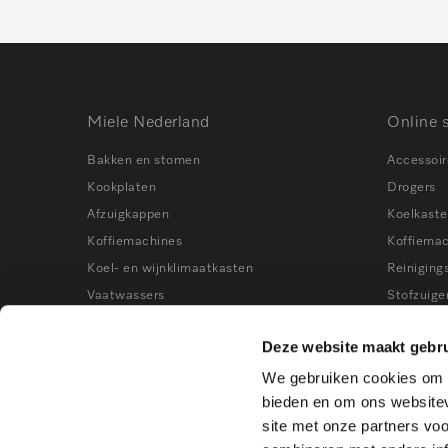
Miele Nederland
Online 
Bakken en stomen
Accessoir
Kookplaten
Drogers
Afzuigkappen
Koelkast
Koffiemachines
Koffiema
Koel- en wijnklimaatkasten
Reiniging
Vaatwassers
Stofzuige
Wasmachines
Stoomove
Deze website maakt gebru
Stofzuigers
Vaatwass
We gebruiken cookies om c
Kookworkshops
Vrieskast
bieden en om ons websitev
Wasmach
site met onze partners vo
Wijnklima