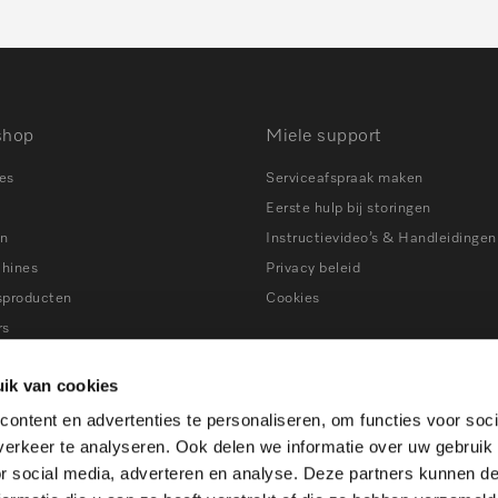
shop
Miele support
es
Serviceafspraak maken
Eerste hulp bij storingen
en
Instructievideo’s & Handleidingen
chines
Privacy beleid
sproducten
Cookies
rs
ns
Tips bij storingen
ik van cookies
ers
ontent en advertenties te personaliseren, om functies voor soci
en
erkeer te analyseren. Ook delen we informatie over uw gebruik
ines
or social media, adverteren en analyse. Deze partners kunnen 
atkasten