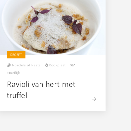
RECEPT
Noedels of Pasta
Kookplaat
Moeilijk
Ravioli van hert met
truffel