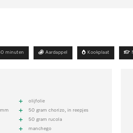
30 minuten
Aardappel
Kookplaat
olijfolie
3 mm
50 gram chorizo, in reepjes
50 gram rucola
manchego