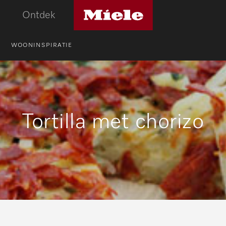
Miele
Ontdek
logo
WOONINSPIRATIE
Tortilla met chorizo