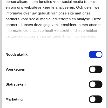
personaliseren, om functies voor social media te bieden
kunt de vulling ook in een spuitzak doen, hiermee
en om ons websiteverkeer te analyseren. Ook delen we
kunt u preciezer werken). Vouw de bovenste punt
informatie over uw gebruik van onze site met onze
naar u toe, zodat er een soort mini-loempia ontstaat.
partners voor social media, adverteren en analyse. Deze
partners kunnen deze gegevens combineren met andere
Vouw de twee laatste punten naar elkaar toe en druk
informatie die u aan ze heeft verstrekt of die ze hebben
ze op elkaar, zodat de typische tortellini vorm
verzameld op basis van uw gebruik van hun services.
ontstaat.
Toestemmingsselectie
Stap 9:
Noodzakelijk
Kook de tortellini’s in ruim kokend water met een
beetje zout. Als de pasta boven komt drijven, is de
Voorkeuren
pasta gaar. Proef er voor de zekerheid een.
Statistieken
Pesto
Marketing