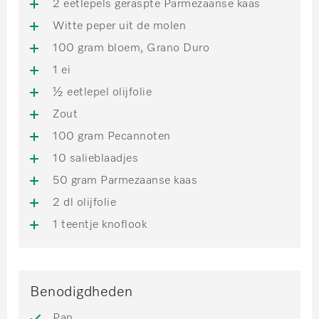
2 eetlepels geraspte Parmezaanse kaas
Witte peper uit de molen
100 gram bloem, Grano Duro
1 ei
½ eetlepel olijfolie
Zout
100 gram Pecannoten
10 salieblaadjes
50 gram Parmezaanse kaas
2 dl olijfolie
1 teentje knoflook
Benodigdheden
Pan