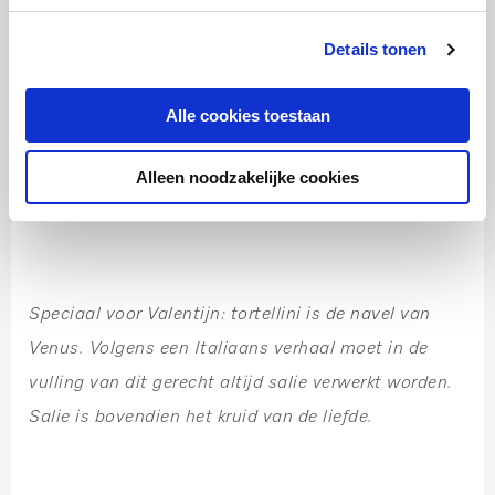
Serveer deze pasta met een lekkere pesto.
Details tonen
Stap 1:
Meng alle ingrediënten in de keukenmachine tot een
Alle cookies toestaan
gladde pesto.
Stap 2:
Alleen noodzakelijke cookies
Eventueel kunt u nog wat extra olijfolie toevoegen.
Speciaal voor Valentijn: tortellini is de navel van
Venus. Volgens een Italiaans verhaal moet in de
vulling van dit gerecht altijd salie verwerkt worden.
Salie is bovendien het kruid van de liefde.