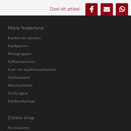
Deel dit artikel:
Miele Nederland
Bakken en stomen
Kookplaten
Afzuigkappen
Koffiemachines
Koel- en wijnklimaatkasten
Vaatwassers
Wasmachines
Stofzuigers
Kookworkshops
Online shop
Accessoires