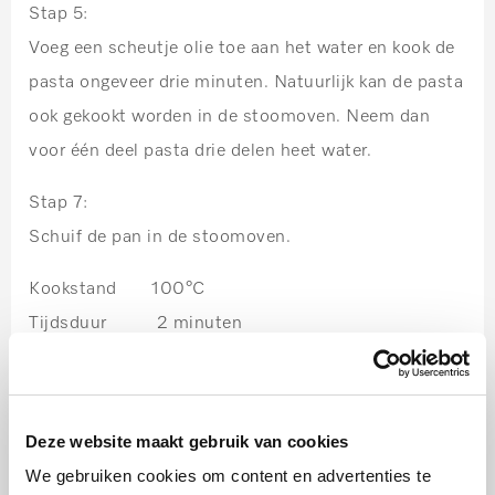
Stap 5:
Voeg een scheutje olie toe aan het water en kook de
pasta ongeveer drie minuten. Natuurlijk kan de pasta
ook gekookt worden in de stoomoven. Neem dan
voor één deel pasta drie delen heet water.
Stap 7:
Schuif de pan in de stoomoven.
Kookstand 100°C
Tijdsduur 2 minuten
Stap 8:
Snijd er vierkantjes van ongeveer 5×5 cm uit. Leg uit
Deze website maakt gebruik van cookies
het midden een beetje van de vulling en vouw de ene
We gebruiken cookies om content en advertenties te
hoek naar de andere, zodat een driehoek ontstaat (u