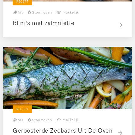
RECEPT
Vis
Stoomoven
Makkelijk
Blini's met zalmrilette
RECEPT
Vis
Stoomoven
Makkelijk
Geroosterde Zeebaars Uit De Oven