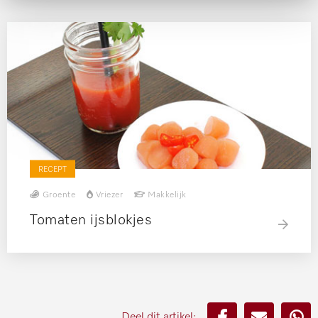
RECEPT
Groente
Vriezer
Makkelijk
Tomaten ijsblokjes
Deel dit artikel: