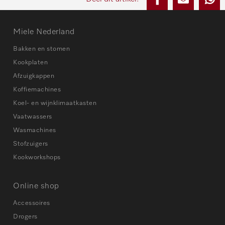
Miele Nederland
Bakken en stomen
Kookplaten
Afzuigkappen
Koffiemachines
Koel- en wijnklimaatkasten
Vaatwassers
Wasmachines
Stofzuigers
Kookworkshops
Online shop
Accessoires
Drogers