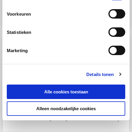
Fruit
Vriezer
Makkelijk
Bosbessen kwarkijsjes
Voorkeuren
Statistieken
Marketing
Details tonen
Alle cookies toestaan
RECEPT
Alleen noodzakelijke cookies
Vriezer
Makkelijk
Komkommer ijsblokjes