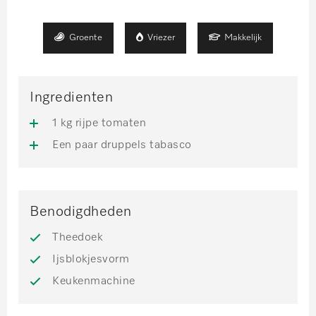
Groente
Vriezer
Makkelijk
Ingredienten
1 kg rijpe tomaten
Een paar druppels tabasco
Benodigdheden
Theedoek
Ijsblokjesvorm
Keukenmachine