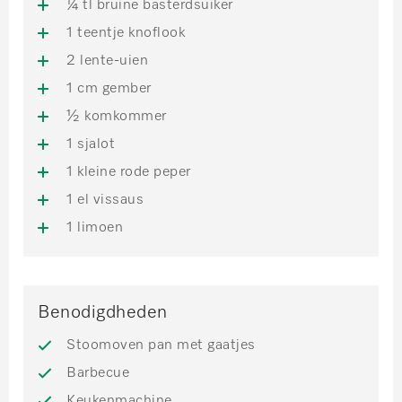
¼ tl bruine basterdsuiker
1 teentje knoflook
2 lente-uien
1 cm gember
½ komkommer
1 sjalot
1 kleine rode peper
1 el vissaus
1 limoen
Benodigdheden
Stoomoven pan met gaatjes
Barbecue
Keukenmachine