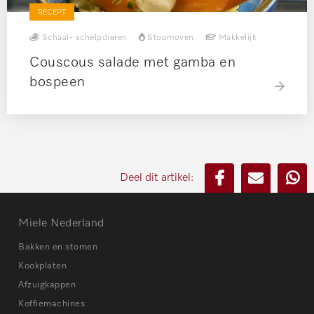
RECEPT
Schaal- schelpdieren
Stoomoven
Makkelijk
Couscous salade met gamba en
bospeen
Deel dit artikel:
Miele Nederland
Bakken en stomen
Kookplaten
Afzuigkappen
Koffiemachines