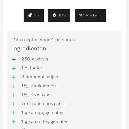
Vis
BBQ
Makkelijk
Dit recept is voor 4 personen
Ingredienten
250 g witvis
1 eidooier
3 limoenblaadjes
1½ el kokosmelk
1½ el vissaus
½ el rode currypasta
1 g komijn, gemalen
1 g koriander, gemalen