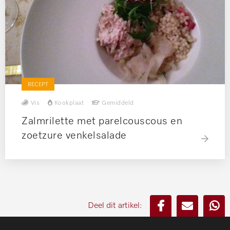
RECEPT
Vis
Kookplaat
Gemiddeld
Zalmrilette met parelcouscous en
zoetzure venkelsalade
Deel dit artikel: