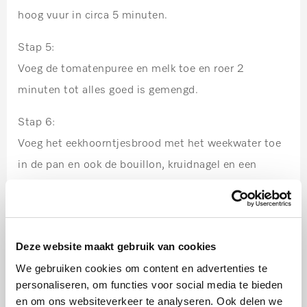
hoog vuur in circa 5 minuten.
Stap 5:
Voeg de tomatenpuree en melk toe en roer 2
minuten tot alles goed is gemengd.
Stap 6:
Voeg het eekhoorntjesbrood met het weekwater toe
in de pan en ook de bouillon, kruidnagel en een
boeketje van Italiaanse kruiden (rozemarijn, tijm,
laurier).
Stap 7:
Deze website maakt gebruik van cookies
Schep na 2,5 uur de gepelde tomaten erbij en breng
We gebruiken cookies om content en advertenties te
de saus aan de kook. Breng op smaak met zout en
personaliseren, om functies voor social media te bieden
en om ons websiteverkeer te analyseren. Ook delen we
peper en laat op een zacht vuur 2 uur sudderen.