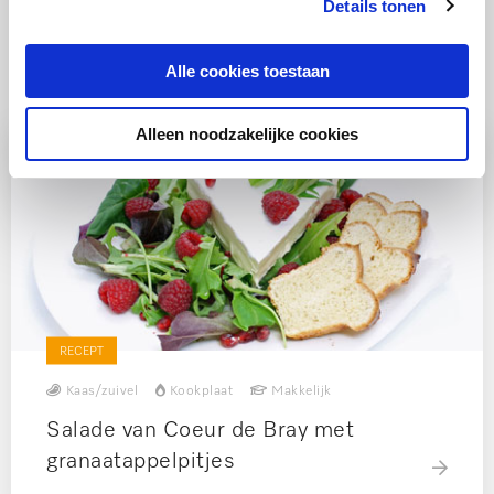
Details tonen
Ook lekker
Alle cookies toestaan
Alleen noodzakelijke cookies
RECEPT
Kaas/zuivel
Kookplaat
Makkelijk
Salade van Coeur de Bray met
granaatappelpitjes