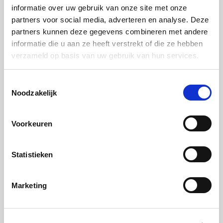
informatie over uw gebruik van onze site met onze
partners voor social media, adverteren en analyse. Deze
Stap 8:
partners kunnen deze gegevens combineren met andere
Breng een pan water met zout aan de kook en kook
informatie die u aan ze heeft verstrekt of die ze hebben
de tagliatelle beetgaar volgens de bereidingswijze op
verzameld op basis van uw gebruik van hun services.
de verpakking. Roer een klontje boter door de
Toestemmingsselectie
tagliatelle.
Noodzakelijk
Stap 9:
Haal de kruiden en kruidnagel uit de saus. Roer de
Voorkeuren
tagliatelle door de saus met de basilicum. Verwarm
nog circa 2 minuten. Serveer met de Parmezaanse
Statistieken
kaas.
Marketing