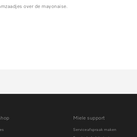
samzaadjes over de mayonaise.
shop
Miele support
es
Serviceafspraak maken