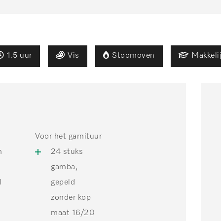
1.5 uur
Vis
Stoomoven
Makkeli
Voor het garnituur
m
24 stuks
zonder kop
gamba,
maat 16/20
l
gepeld