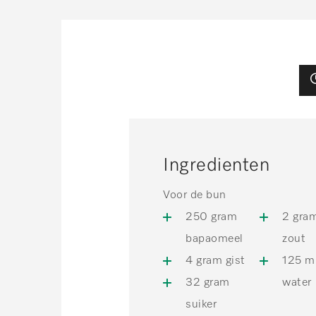
Ingredienten
Voor de bun
250 gram
2 gra
bapaomeel
zout
4 gram gist
125 m
32 gram
water
suiker