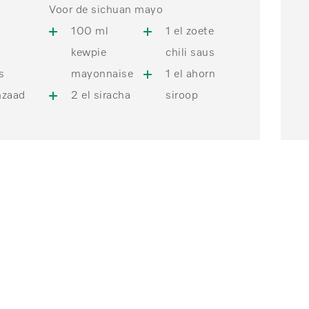
Voor de sichuan mayo
100 ml
1 el zoete
kewpie
chili saus
s
mayonnaise
1 el ahorn
zaad
2 el siracha
siroop