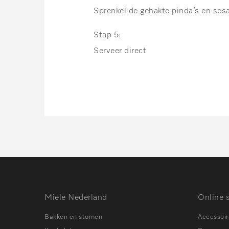
Sprenkel de gehakte pinda’s en se
Stap 5:
Serveer direct
Miele Nederland
Online 
Bakken en stomen
Accessoir