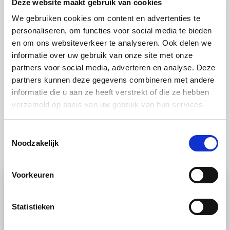
Deze website maakt gebruik van cookies
– Gedroogde ham, Parmezaanse kaas en rucola
We gebruiken cookies om content en advertenties te
– Fijngesneden rode biet, dille, yoghurt en
personaliseren, om functies voor social media te bieden
frambozen
en om ons websiteverkeer te analyseren. Ook delen we
– Vanilleroom
informatie over uw gebruik van onze site met onze
partners voor social media, adverteren en analyse. Deze
partners kunnen deze gegevens combineren met andere
informatie die u aan ze heeft verstrekt of die ze hebben
verzameld op basis van uw gebruik van hun services.
Toestemmingsselectie
Ook lekker
Noodzakelijk
Voorkeuren
Statistieken