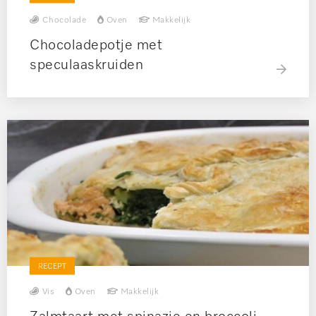
Chocolade
Oven
Makkelijk
Chocoladepotje met
speculaaskruiden
RECEPT
Vis
Oven
Makkelijk