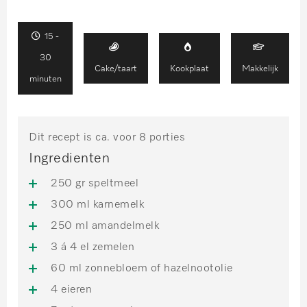
15 -
30
Cake/taart
Kookplaat
Makkelijk
minuten
Dit recept is ca. voor 8 porties
Ingredienten
250 gr speltmeel
300 ml karnemelk
250 ml amandelmelk
3 á 4 el zemelen
60 ml zonnebloem of hazelnootolie
4 eieren