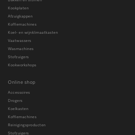
Bakken en stomen
Kookplaten
Afzuigkappen
Koffiemachines
Koel- en wijnklimaatkasten
Vaatwassers
Wasmachines
Stofzuigers
Kookworkshops
Online shop
Accessoires
Drogers
Koelkasten
Koffiemachines
Reinigingsproducten
Stofzuigers