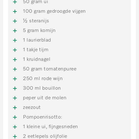
50 gram ui
100 gram gedroogde vijgen
½ steranijs
5 gram komijn
1 laurierblad
1 takje tijm
1 kruidnagel
50 gram tomatenpuree
250 ml rode wijn
300 ml bouillon
peper uit de molen
zeezout
Pompoenrisotto:
1 kleine ui, fijngesneden
2 eetlepels olijfolie