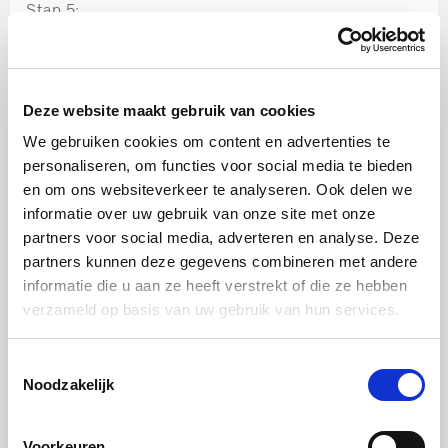
Stap 5:
Doe de rijst over in een 2 ½ liter dichte
stoomovenpan en voeg de kippenbouillon toe.
Schuif in de stoomoven.
Deze website maakt gebruik van cookies
We gebruiken cookies om content en advertenties te
Stomen 100 ºC
personaliseren, om functies voor social media te bieden
Tijdsduur 3 x 7minuten
en om ons websiteverkeer te analyseren. Ook delen we
informatie over uw gebruik van onze site met onze
Stap 6:
partners voor social media, adverteren en analyse. Deze
Voeg na de eerste 7 minuten de pompoenblokjes toe
partners kunnen deze gegevens combineren met andere
informatie die u aan ze heeft verstrekt of die ze hebben
en roer goed door.
verzameld op basis van uw gebruik van hun services.
Stap 7:
Toestemmingsselectie
Voeg na de tweede 7 minuten de boter en
Noodzakelijk
Parmezaanse kaas toe en roer goed door.
Voorkeuren