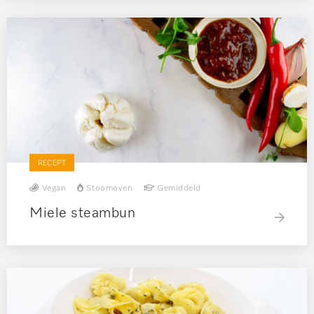
RECEPT
Vegan
Stoomoven
Gemiddeld
Miele steambun