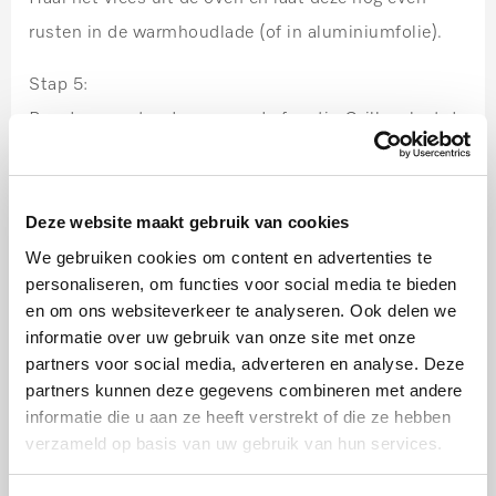
rusten in de warmhoudlade (of in aluminiumfolie).
Stap 5:
Pas de ovenstand aan naar de functie Grill en laat de
aardappelen even krokant worden onder de grill.
Stap 6:
Deze website maakt gebruik van cookies
Snijd voor de remouladesaus de augurken in fijne
We gebruiken cookies om content en advertenties te
blokjes en snipper de sjalotten. Snijd de bieslook fijn
personaliseren, om functies voor social media te bieden
en hak de peterselie. Roer alle ingrediënten voor de
en om ons websiteverkeer te analyseren. Ook delen we
informatie over uw gebruik van onze site met onze
remouladesaus door elkaar en breng op smaak met
partners voor social media, adverteren en analyse. Deze
peper, zout, suiker en citroensap.
partners kunnen deze gegevens combineren met andere
informatie die u aan ze heeft verstrekt of die ze hebben
verzameld op basis van uw gebruik van hun services.
Tip: Lekker met Hollandse kropsla. Een andere recept