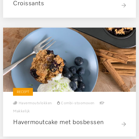
Croissants
RECEPT
Havermoutvlokken
Combi-stoomoven
Makkelijk
Havermoutcake met bosbessen