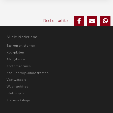
Deel dit artikel:
Miele Nederland
Bakken en stomen
Kookplaten
Afzuigkappen
Koffiemachines
Koel- en wijnklimaatkasten
Vaatwassers
Wasmachines
Stofzuigers
Kookworkshops