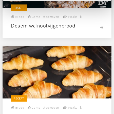
RECEPT
Brood
Combi-stoomoven
Makkelijk
Desem walnootvijgenbrood
RECEPT
Brood
Combi-stoomoven
Makkelijk