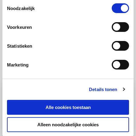
Toestemmingsselectie
met biefstuk proberen? Bekijk dan het recept voor
Noodzakelijk
rosbief met rode wijnsaus en frambozen
!
Voorkeuren
Statistieken
Marketing
Ook lekker
Details tonen
Alle cookies toestaan
Alleen noodzakelijke cookies