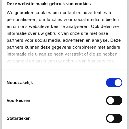
Deze website maakt gebruik van cookies
We gebruiken cookies om content en advertenties te
personaliseren, om functies voor social media te bieden
en om ons websiteverkeer te analyseren. Ook delen we
informatie over uw gebruik van onze site met onze
partners voor social media, adverteren en analyse. Deze
partners kunnen deze gegevens combineren met andere
informatie die u aan ze heeft verstrekt of die ze hebben
verzameld op basis van uw gebruik van hun services.
Samen koken met Miele
Onder begeleiding van ervaren chef-koks verbeter je
Toestemmingsselectie
Noodzakelijk
jouw kookvaardigheden en ontvang je waardevolle
tips om het beste uit jouw Miele-apparaten te halen.
Voorkeuren
Schrijf je vandaag nog in voor een inspirerende
culinaire ervaring!
Statistieken