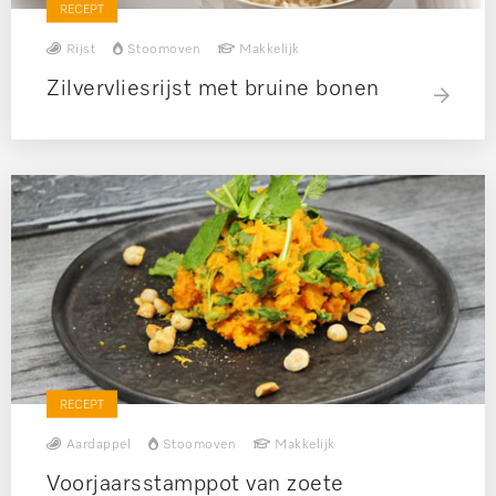
RECEPT
Rijst
Stoomoven
Makkelijk
Zilvervliesrijst met bruine bonen
RECEPT
Aardappel
Stoomoven
Makkelijk
Voorjaarsstamppot van zoete