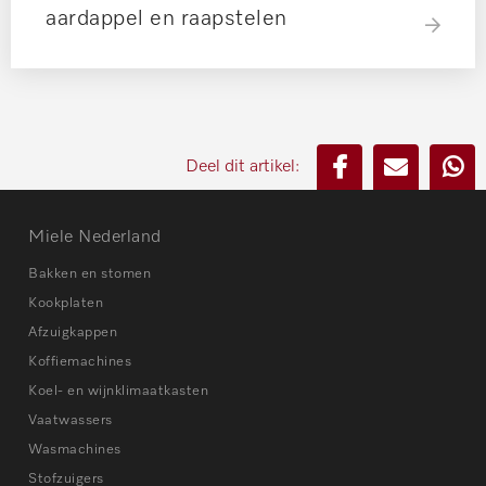
aardappel en raapstelen
Deel dit artikel:
Miele Nederland
Bakken en stomen
Kookplaten
Afzuigkappen
Koffiemachines
Koel- en wijnklimaatkasten
Vaatwassers
Wasmachines
Stofzuigers