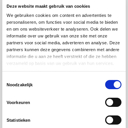
Serveren:
Deze website maakt gebruik van cookies
We gebruiken cookies om content en advertenties te
Stap 1:
personaliseren, om functies voor social media te bieden
Zorg dat de ravioli goed gesloten zijn.
en om ons websiteverkeer te analyseren. Ook delen we
informatie over uw gebruik van onze site met onze
Stap 2:
partners voor social media, adverteren en analyse. Deze
partners kunnen deze gegevens combineren met andere
Verhit de friteuse op 165 ºC en frituur de ravioli in
informatie die u aan ze heeft verstrekt of die ze hebben
ca. 1 minuut krokant.
verzameld op basis van uw gebruik van hun services.
Stap 3:
Toestemmingsselectie
Leg ze op keukenpapier en bestrooi ze met
Noodzakelijk
poedersuiker.
Voorkeuren
Stap 4:
Leg op ieder bord 2 ravioli speels tegen elkaar.
Statistieken
Stap 5: