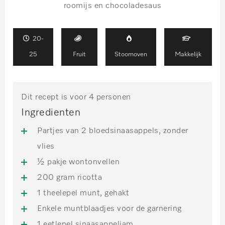
roomijs en chocoladesaus
20-
25
Fruit
Stoomoven
Makkelijk
Dit recept is voor 4 personen
Ingredienten
Partjes van 2 bloedsinaasappels, zonder
vlies
½ pakje wontonvellen
200 gram ricotta
1 theelepel munt, gehakt
Enkele muntblaadjes voor de garnering
1 eetlepel sinaasappeljam