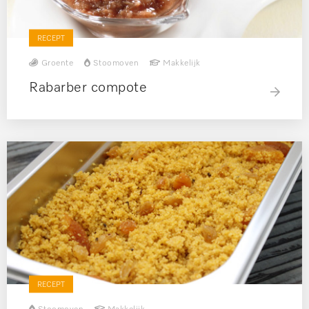
RECEPT
Groente
Stoomoven
Makkelijk
Rabarber compote
RECEPT