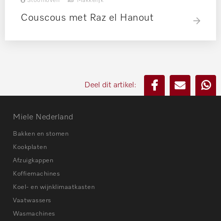
Stoomoven
Makkelijk
Couscous met Raz el Hanout
Deel dit artikel:
Miele Nederland
Bakken en stomen
Kookplaten
Afzuigkappen
Koffiemachines
Koel- en wijnklimaatkasten
Vaatwassers
Wasmachines