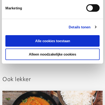
Maak een mooie bol ijs en leg deze ernaast met een
Marketing
muntblaadje er bovenop.
Stap 6:
Details tonen
Druppel de saus er omheen en bestrooi het gerecht
eventueel nog met wat extra poedersuiker.
Alle cookies toestaan
Alleen noodzakelijke cookies
Ook lekker