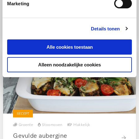
Marketing
RECEPT
Groente
Oven
Makkelijk
Gevulde aubergine
Details tonen
Alle cookies toestaan
Alleen noodzakelijke cookies
RECEPT
Groente
Stoomoven
Makkelijk
Gevulde aubergine