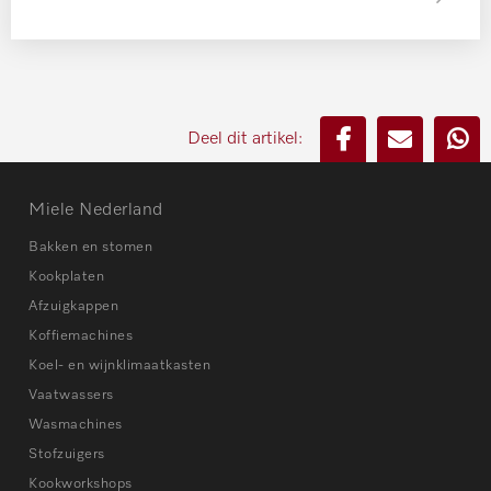
Deel dit artikel:
Miele Nederland
Bakken en stomen
Kookplaten
Afzuigkappen
Koffiemachines
Koel- en wijnklimaatkasten
Vaatwassers
Wasmachines
Stofzuigers
Kookworkshops