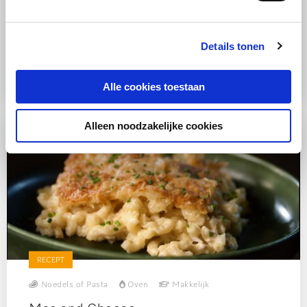
RECEPT
Vlees
Oven
Makkelijk
Details tonen
Hamburgers uit de oven
Alle cookies toestaan
Alleen noodzakelijke cookies
RECEPT
Noedels of Pasta
Oven
Makkelijk