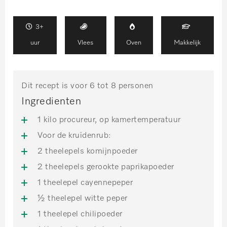
3+
uur
Vlees
Oven
Makkelijk
Dit recept is voor 6 tot 8 personen
Ingredienten
1 kilo procureur, op kamertemperatuur
Voor de kruidenrub:
2 theelepels komijnpoeder
2 theelepels gerookte paprikapoeder
1 theelepel cayennepeper
½ theelepel witte peper
1 theelepel chilipoeder