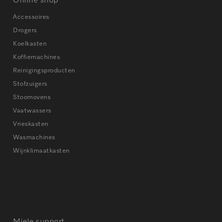
Online shop
Accessoires
Drogers
Koelkasten
Koffiemachines
Reinigingsproducten
Stofzuigers
Stoomovens
Vaatwassers
Vrieskasten
Wasmachines
Wijnklimaatkasten
Miele support