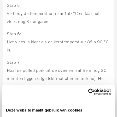
Stap 5:
Verhoog de temperatuur naar 150 °C en laat het
vlees nog 3 uur garen.
Stap 6:
Het vlees is klaar als de kerntemperatuur 85 á 90 °C
is.
Stap 7:
Haal de pulled pork uit de oven en laat hem nog 30
minuten liggen (afgedekt met aluminiumfolie). Het
vlees in nu zo gaar en mals, dat het uit elkaar valt.
Deze website maakt gebruik van cookies
Tip: Serveer met een lekkere (barbecue)saus,