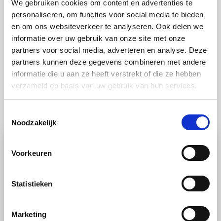
We gebruiken cookies om content en advertenties te
koolsalade en brood. Probeer ook eens ons recept
personaliseren, om functies voor social media te bieden
voor
gepofte zoete aardappel
!
en om ons websiteverkeer te analyseren. Ook delen we
informatie over uw gebruik van onze site met onze
partners voor social media, adverteren en analyse. Deze
partners kunnen deze gegevens combineren met andere
informatie die u aan ze heeft verstrekt of die ze hebben
verzameld op basis van uw gebruik van hun services.
Ook lekker
Toestemmingsselectie
Noodzakelijk
Voorkeuren
Statistieken
Marketing