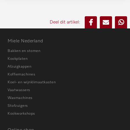
Deel dit artikel:
Miele Nederland
Bakken en stomen
Kookplaten
Afzuigkappen
Koffiemachines
Koel- en wijnklimaatkasten
Vaatwassers
Wasmachines
Stofzuigers
Kookworkshops