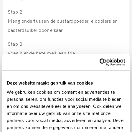
Stap 2:
Meng ondertussen de custardpoeder, eidooiers en
basterdsuiker door elkaar.
Stap 3:
Voeg hier de hete melk aan toe.
Stap 4:
Overdoen in een pannetje en op de kookplaat al
Deze website maakt gebruik van cookies
roerend laten binden en af laten koelen.
We gebruiken cookies om content en advertenties te
personaliseren, om functies voor social media te bieden
en om ons websiteverkeer te analyseren. Ook delen we
informatie over uw gebruik van onze site met onze
Serveren
partners voor social media, adverteren en analyse. Deze
Stap 1:
partners kunnen deze gegevens combineren met andere