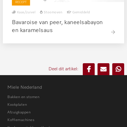
RECEPT
Kaas/zuivel
Stoomoven
Gemiddeld
Bavaroise van peer, kaneelsabayon
en karamelsaus
Deel dit artikel:
Miele Nederland
Bakken en stomen
Kookplaten
Afzuigkappen
Koffiemachines