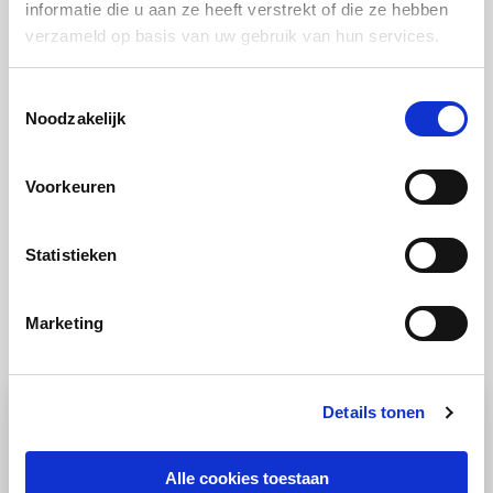
informatie die u aan ze heeft verstrekt of die ze hebben
Stort de potjes op een bord.
verzameld op basis van uw gebruik van hun services.
Stap 2:
Toestemmingsselectie
Schenk de saus eromheen en garneer tot slot met
Noodzakelijk
een takje aalbessen en het blaadje citroenmelisse.
Voorkeuren
Statistieken
Marketing
Ook lekker
Details tonen
Alle cookies toestaan