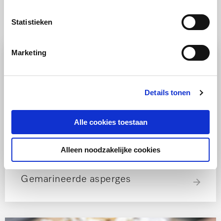
Ook lekker
Statistieken
Marketing
Details tonen
Alle cookies toestaan
RECEPT
Alleen noodzakelijke cookies
Groente
Stoomoven
Makkelijk
Gemarineerde asperges