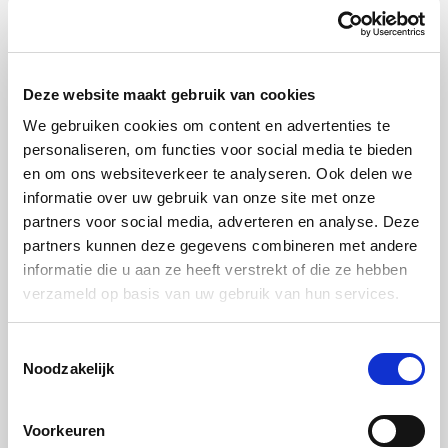
Stap 9:
Vul je bowl en houd rekening met de kleuren. Je kunt
hier eindeloos mee variëren
Deze website maakt gebruik van cookies
We gebruiken cookies om content en advertenties te
personaliseren, om functies voor social media te bieden
en om ons websiteverkeer te analyseren. Ook delen we
Tip: Stomen is ideaal, omdat je meerdere producten
informatie over uw gebruik van onze site met onze
tegelijkertijd kunt bereiden. Zonder smaakverlies en
partners voor social media, adverteren en analyse. Deze
partners kunnen deze gegevens combineren met andere
met behoud van kleur, structuur en vitamines en
informatie die u aan ze heeft verstrekt of die ze hebben
mineralen. Voor een snelle en smakelijke maaltijd of
verzameld op basis van uw gebruik van hun services.
lunch: vul aan met vis, vlees of kaas.
Toestemmingsselectie
Noodzakelijk
Voorkeuren