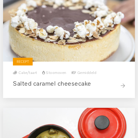
RECEPT
Cake/taart
Stoomoven
Gemiddeld
Salted caramel cheesecake