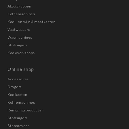
Afzuigkappen
Koffiemachines
Koel- en wijnklimaatkasten
Vaatwassers
Wasmachines
Stofzuigers
Kookworkshops
Online shop
Accessoires
Drogers
Koelkasten
Koffiemachines
Reinigingsproducten
Stofzuigers
Stoomovens