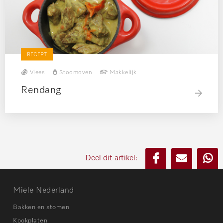
RECEPT
Vlees
Stoomoven
Makkelijk
Rendang
Deel dit artikel:
Miele Nederland
Bakken en stomen
Kookplaten