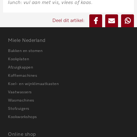
lunch: vul aan met vis, vlees of kaas.
Deel dit artikel:
Miele Nederland
Bakken en stomen
Kookplaten
Afzuigkappen
Koffiemachines
Koel- en wijnklimaatkasten
Vaatwassers
Wasmachines
Stofzuigers
Kookworkshops
Online shop