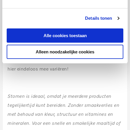
Stap 8:
Details tonen
Roer de Griekse yoghurt aan met rasp en sap van de
citroen en breng op smaak met peper en zout.
Alle cookies toestaan
Stap 9:
Alleen noodzakelijke cookies
Vul je bowl en houd rekening met de kleuren. Je kunt
hier eindeloos mee variëren!
Stomen is ideaal, omdat je meerdere producten
tegelijkertijd kunt bereiden. Zonder smaakverlies en
met behoud van kleur, structuur en vitamines en
mineralen. Voor een snelle en smakelijke maaltijd of