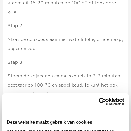
stoom dit 15-20 minuten op 100 ºC of kook deze
gaar.
Stap 2:
Maak de couscous aan met wat olijfolie, citroenrasp,
peper en zout.
Stap 3:
Stoom de sojabonen en maiskorrels in 2-3 minuten
beetgaar op 100 ºC en spoel koud. Je kunt het ook
koken in water met wat zout.
Stap 4:
Deze website maakt gebruik van cookies
Laat de kidney bonen uitlekken en snijd dunne