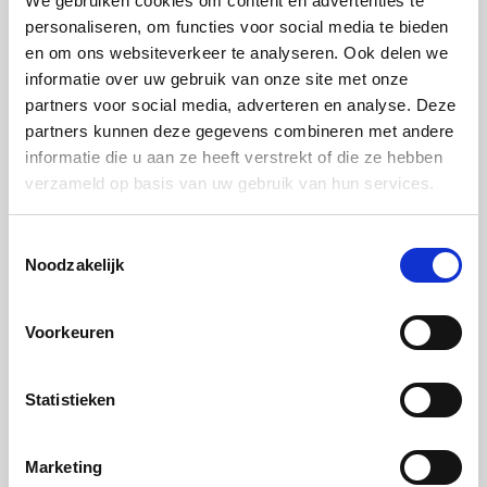
We gebruiken cookies om content en advertenties te
reepjes (julienne) van de rettich of draai sliertjes met
personaliseren, om functies voor social media te bieden
een spiraalsnijder.
en om ons websiteverkeer te analyseren. Ook delen we
informatie over uw gebruik van onze site met onze
Stap 5:
partners voor social media, adverteren en analyse. Deze
partners kunnen deze gegevens combineren met andere
Schaaf met een mandoline (Japanse schaaf) dunne
informatie die u aan ze heeft verstrekt of die ze hebben
plakjes van de Choggia biet en leg in ijswater.
verzameld op basis van uw gebruik van hun services.
Stap 6:
Toestemmingsselectie
Noodzakelijk
Doe de Wakame in koud water en laat het wellen. Je
kunt ook Wakame kant-en-klaar uit de koelwand
Voorkeuren
gebruiken.
Stap 7:
Statistieken
Halveer de Roma tomaatjes in de lengte en maak ze
Marketing
licht aan met wat olijfolie en peper.