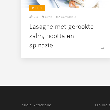
RECEPT
Vis
Oven
Gemiddeld
Lasagne met gerookte
zalm, ricotta en
spinazie
Miele Nederland
Online 