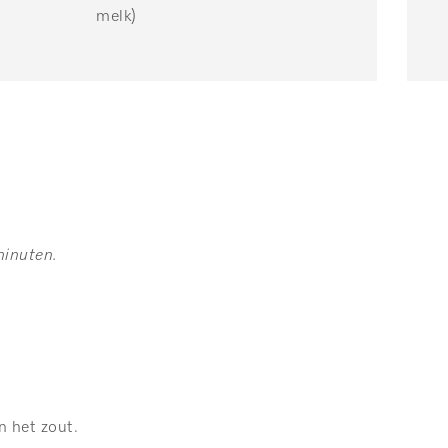
melk)
minuten.
n het zout.