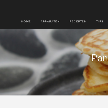
HOME
APPARATEN
RECEPTEN
TIPS
Zoek
Zoek
Pan