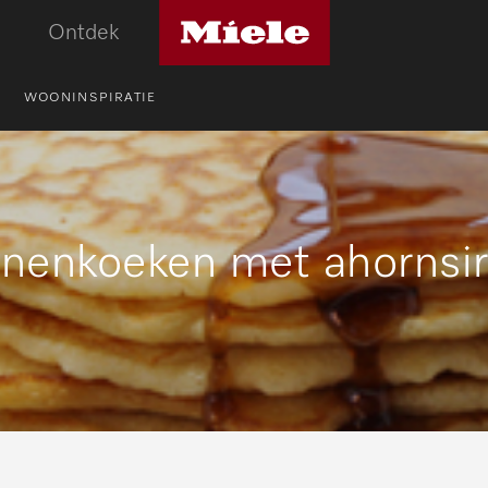
Miele
Ontdek
logo
WOONINSPIRATIE
nenkoeken met ahornsi