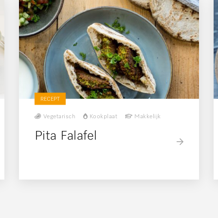
RECEPT
Vegetarisch
Kookplaat
Makkelijk
Pita Falafel