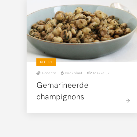
RECEPT
Groente
Kookplaat
Makkelijk
Gemarineerde
champignons