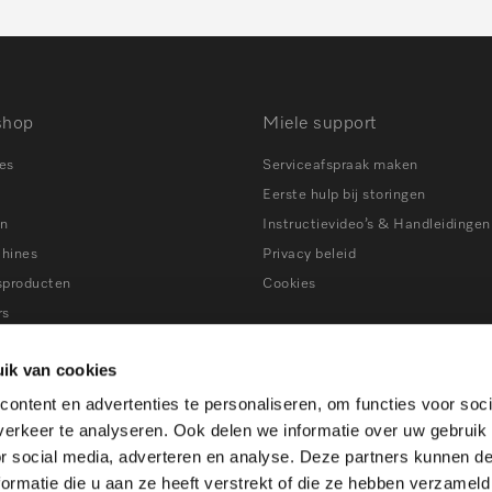
shop
Miele support
es
Serviceafspraak maken
Eerste hulp bij storingen
en
Instructievideo’s & Handleidingen
chines
Privacy beleid
sproducten
Cookies
rs
ns
Tips bij storingen
ik van cookies
ers
ontent en advertenties te personaliseren, om functies voor soci
en
erkeer te analyseren. Ook delen we informatie over uw gebruik
ines
or social media, adverteren en analyse. Deze partners kunnen 
atkasten
ormatie die u aan ze heeft verstrekt of die ze hebben verzameld