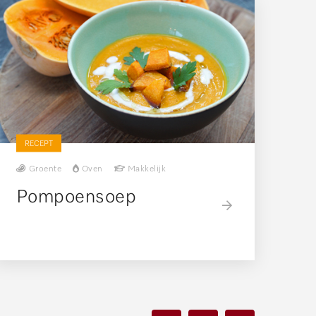
RECEPT
Groente
Oven
Makkelijk
Pompoensoep