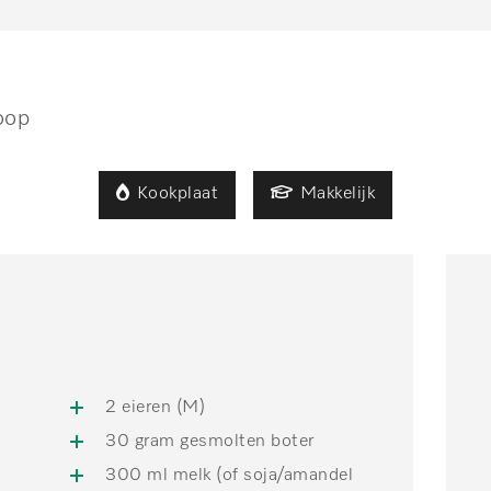
oop
Kookplaat
Makkelijk
2 eieren (M)
30 gram gesmolten boter
300 ml melk (of soja/amandel