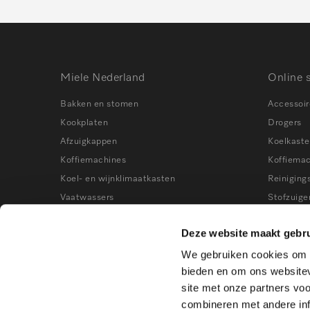
Miele Nederland
Online 
Bakken en stomen
Accessoir
Kookplaten
Drogers
Afzuigkappen
Koelkast
Koffiemachines
Koffiema
Koel- en wijnklimaatkasten
Reiniging
Vaatwassers
Stofzuige
Wasmachines
Stoomove
Deze website maakt gebru
Stofzuigers
Vaatwass
We gebruiken cookies om c
Kookworkshops
Vrieskast
bieden en om ons websitev
Wasmach
site met onze partners vo
Wijnklima
combineren met andere inf