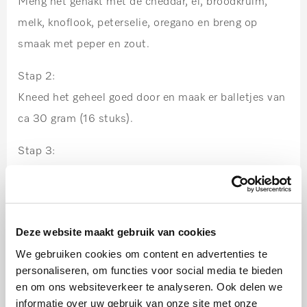
Meng het gehakt met de cheddar, ei, broodkruim,
melk, knoflook, peterselie, oregano en breng op
smaak met peper en zout.
Stap 2:
Kneed het geheel goed door en maak er balletjes van
ca 30 gram (16 stuks).
Stap 3:
Bestrooi de balletjes met de BBQ rub
Stap 4:
Wikkel een plakje spek om de gehaktballetjes en zet
Deze website maakt gebruik van cookies
vast met een prikker.
We gebruiken cookies om content en advertenties te
personaliseren, om functies voor social media te bieden
Stap 5:
en om ons websiteverkeer te analyseren. Ook delen we
Zet de balletjes voor 30 minuten in de koelkast om
informatie over uw gebruik van onze site met onze