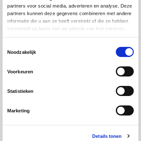
partners voor social media, adverteren en analyse. Deze
te laten opstijven.
partners kunnen deze gegevens combineren met andere
informatie die u aan ze heeft verstrekt of die ze hebben
verzameld op basis van uw gebruik van hun services.
Serveren
Toestemmingsselectie
Stap 1:
Noodzakelijk
Verwarm de BBQ naar 150 °C
Voorkeuren
Stap 2:
Voeg wat rookhout toe en leg de moinkballs op het
Statistieken
gietijzeren rooster en bak.
Stap 3:
Marketing
Gaar de moinkballs.
BBQ 150 °C
Details tonen