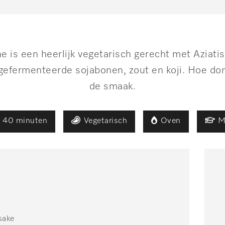
 is een heerlijk vegetarisch gerecht met Aziati
gefermenteerde sojabonen, zout en koji. Hoe don
de smaak.
- 40 minuten
Vegetarisch
Oven
M
 sake