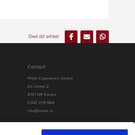
Deel dit artikel:
Contact
Miele Experience Center
De Limiet 2
4131 NR Vianen
0347 378 888
info@miele.nl
Volg Miele