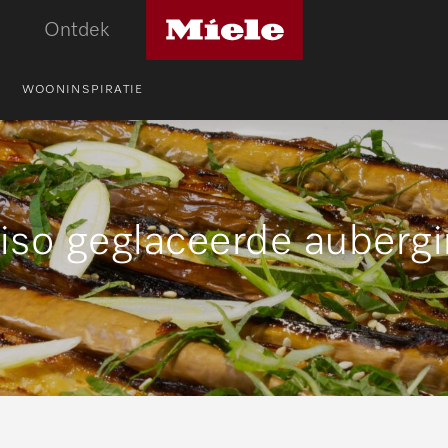
Miele
Ontdek
logo
WOONINSPIRATIE
so geglaceerde auberg