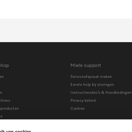
shop
Miele support
es
Serviceafspraak maken
Eerste hulp bij storingen
en
Instructievideo’s & Handleidingen
chines
Privacy beleid
sproducten
Cookies
rs
ns
Tips bij storingen
ik van cookies