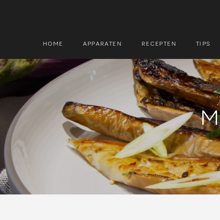
HOME
APPARATEN
RECEPTEN
TIPS
Zoek
Zoek
Mi