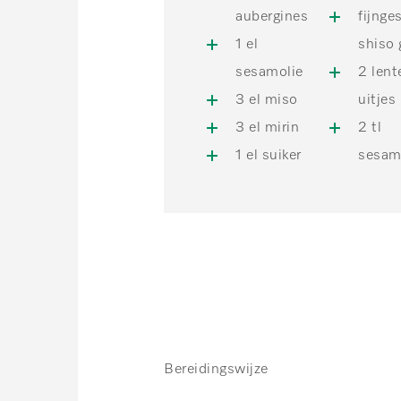
aubergines
fijnge
1 el
shiso 
sesamolie
2 lent
3 el miso
uitjes
3 el mirin
2 tl
1 el suiker
sesam
Bereidingswijze