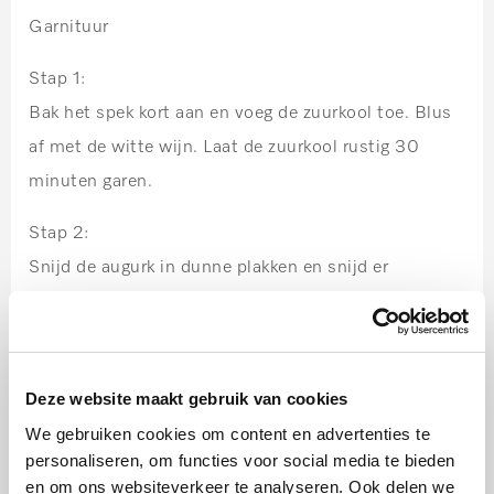
Garnituur
Stap 1:
Bak het spek kort aan en voeg de zuurkool toe. Blus
af met de witte wijn. Laat de zuurkool rustig 30
minuten garen.
Stap 2:
Snijd de augurk in dunne plakken en snijd er
vervolgens julienne van.
Deze website maakt gebruik van cookies
Serveren
We gebruiken cookies om content en advertenties te
Stap 1:
personaliseren, om functies voor social media te bieden
en om ons websiteverkeer te analyseren. Ook delen we
Bak of grill de worsten en leg op het laatst de streaky