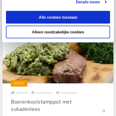
Details tonen
Ook lekker
Alle cookies toestaan
Alleen noodzakelijke cookies
RECEPT
Groente
Stoomoven
Gemiddeld
Boerenkoolstamppot met
sukadevlees