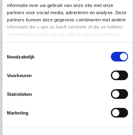
informatie over uw gebruik van onze site met onze
bacon erbij om deze te verwarmen.
partners voor social media, adverteren en analyse. Deze
partners kunnen deze gegevens combineren met andere
Stap 2:
informatie die u aan ze heeft verstrekt of die ze hebben
Verwarm ondertussen de zuurkool.
verzameld op basis van uw gebruik van hun services.
Stap 3:
Toestemmingsselectie
Snijd het broodje open en beleg met de zuurkool,
Noodzakelijk
daarop komt de worst, streaky bacon, curryketchup
en als laatste een klein beetje currypoeder.
Voorkeuren
Statistieken
Biertip: Weizen bier
Marketing