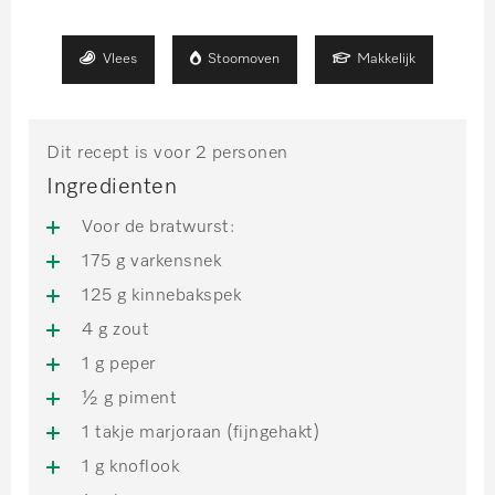
Vlees
Stoomoven
Makkelijk
Dit recept is voor 2 personen
Ingredienten
Voor de bratwurst:
175 g varkensnek
125 g kinnebakspek
4 g zout
1 g peper
½ g piment
1 takje marjoraan (fijngehakt)
1 g knoflook