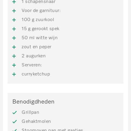
1 schapensnaar
Voor de garnituur:
100 g zuurkool
15 g gerookt spek
50 ml witte wijn
zout en peper
2 augurken
Serveren:
curryketchup
Benodigdheden
Grillpan
Gehaktmolen
Stoomoven pan met gaatjes