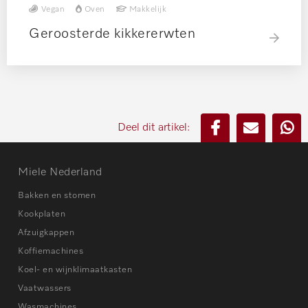
Vegan
Oven
Makkelijk
Geroosterde kikkererwten
Deel dit artikel:
Miele Nederland
Bakken en stomen
Kookplaten
Afzuigkappen
Koffiemachines
Koel- en wijnklimaatkasten
Vaatwassers
Wasmachines