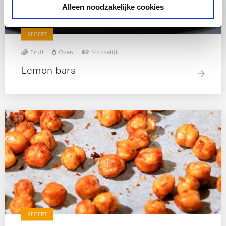
Alleen noodzakelijke cookies
RECEPT
Fruit
Oven
Makkelijk
Lemon bars
RECEPT