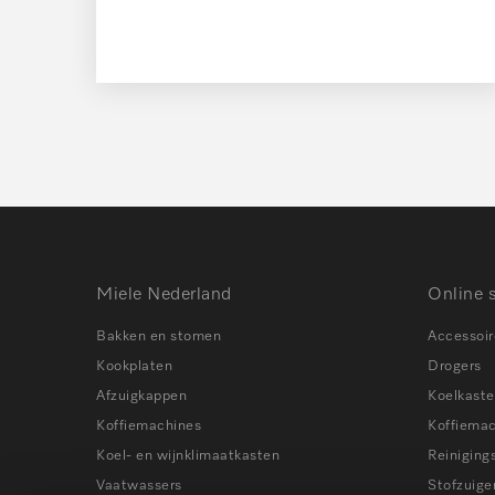
Miele Nederland
Online 
Bakken en stomen
Accessoir
Kookplaten
Drogers
Afzuigkappen
Koelkast
Koffiemachines
Koffiema
Koel- en wijnklimaatkasten
Reiniging
Vaatwassers
Stofzuige