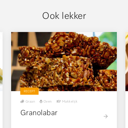
Ook lekker
RECEPT
Graan
Oven
Makkelijk
Granolabar