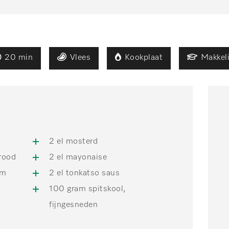
20 min
Vlees
Kookplaat
Makkeli
2 el mosterd
brood
2 el mayonaise
im
2 el tonkatso saus
100 gram spitskool,
fijngesneden