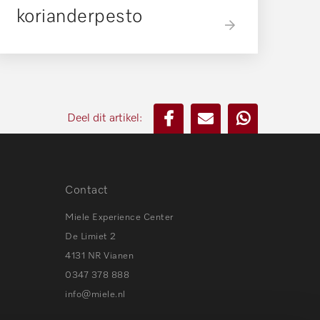
korianderpesto
Deel dit artikel:
Contact
Miele Experience Center
De Limiet 2
4131 NR Vianen
0347 378 888
info@miele.nl