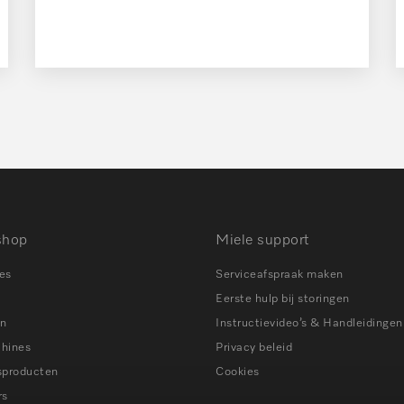
shop
Miele support
es
Serviceafspraak maken
Eerste hulp bij storingen
en
Instructievideo’s & Handleidingen
chines
Privacy beleid
sproducten
Cookies
rs