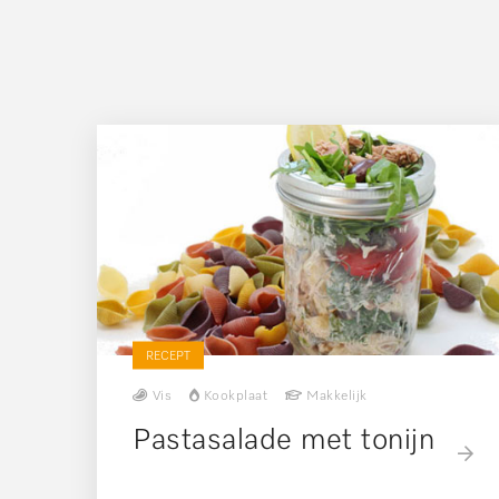
RECEPT
Vis
Kookplaat
Makkelijk
Pastasalade met tonijn