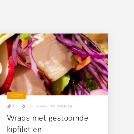
RECEPT
Kip
Stoomoven
Makkelijk
Wraps met gestoomde
kipfilet en