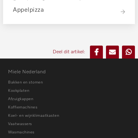
Appelpizza
Deel dit artikel:
Miele Nederland
Bakken en stomen
Kookplaten
Afzuigkappen
Koffiemachines
Koel- en wijnklimaatkasten
Vaatwassers
Wasmachines