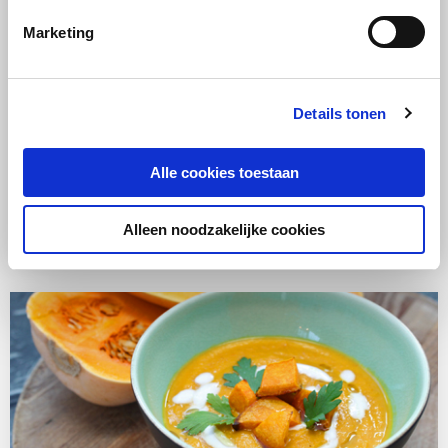
Marketing
Details tonen
RECEPT
Kip
Oven
Makkelijk
Alle cookies toestaan
Mediterrane Kippendijen met
pruimen, olijven en kappertjes
Alleen noodzakelijke cookies