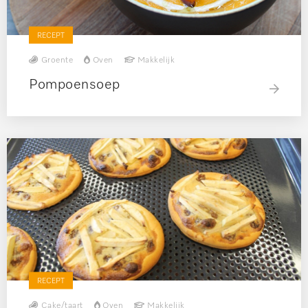
RECEPT
Groente
Oven
Makkelijk
Pompoensoep
RECEPT
Cake/taart
Oven
Makkelijk