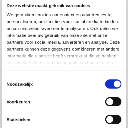
Deze website maakt gebruik van cookies
We gebruiken cookies om content en advertenties te
Additionele bereidingstip van het Miele-kookteam:
personaliseren, om functies voor social media te bieden
en om ons websiteverkeer te analyseren. Ook delen we
Het is erg lekker om de rozijnen te wellen in zoete
informatie over uw gebruik van onze site met onze
witte wijn of sherry.
partners voor social media, adverteren en analyse. Deze
partners kunnen deze gegevens combineren met andere
informatie die u aan ze heeft verstrekt of die ze hebben
verzameld op basis van uw gebruik van hun services.
Toestemmingsselectie
Noodzakelijk
Ook lekker
Voorkeuren
Statistieken