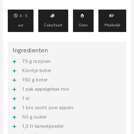
4 - 5
uur
Cake/taart
Oven
Makkelijk
Ingredienten
75 g rozijnen
Klontje boter
150 g boter
1 pak appelgebak mix
1 ei
1 kilo zacht zure appels
50 g suiker
1,5 tl kaneelpoeder