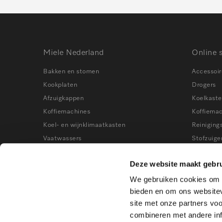
Miele Nederland
Online 
Bakken en stomen
Accessoir
Kookplaten
Drogers
Afzuigkappen
Koelkast
Koffiemachines
Koffiema
Koel- en wijnklimaatkasten
Reiniging
Vaatwassers
Stofzuige
Wasmachines
Stoomove
Deze website maakt gebru
Stofzuigers
Vaatwass
We gebruiken cookies om c
Kookworkshops
Vrieskast
bieden en om ons websitev
Wasmach
site met onze partners vo
Wijnklima
combineren met andere inf