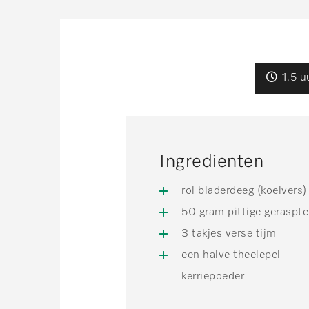
1.5 u
Ingredienten
rol bladerdeeg (koelvers)
50 gram pittige geraspte
3 takjes verse tijm
een halve theelepel
kerriepoeder