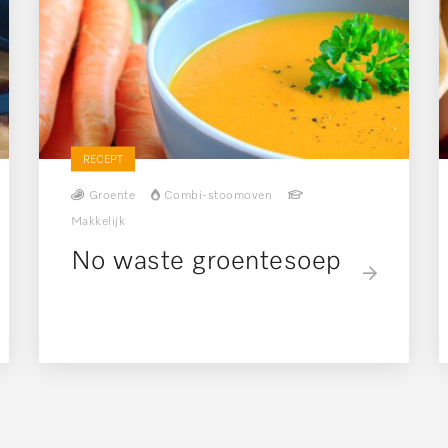
RECEPT
Groente
Combi-stoomoven
Makkelijk
No waste groentesoep