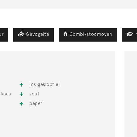
ur
Gevogelte
Combi-stoomoven
los geklopt ei
 kaas
zout
peper