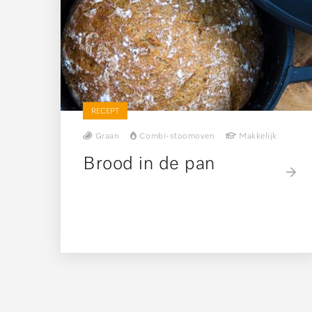
RECEPT
Graan
Combi-stoomoven
Makkelijk
Brood in de pan