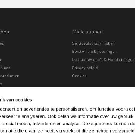
shop
Miele support
es
Serviceafspraak maken
Eerste hulp bij storingen
en
Instructievideo’s & Handleidingen
chines
Privacy beleid
sproducten
Cookies
rs
ns
Tips bij storingen
ik van cookies
ers
ontent en advertenties te personaliseren, om functies voor soci
en
erkeer te analyseren. Ook delen we informatie over uw gebruik
ines
or social media, adverteren en analyse. Deze partners kunnen 
atkasten
ormatie die u aan ze heeft verstrekt of die ze hebben verzameld