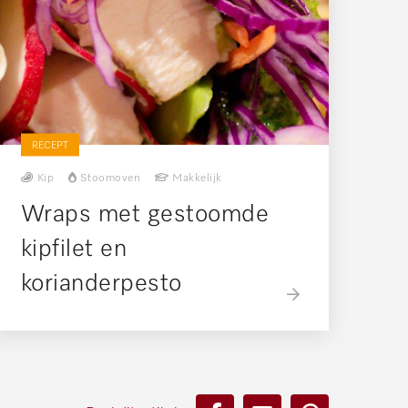
RECEPT
Kip
Stoomoven
Makkelijk
Wraps met gestoomde
kipfilet en
korianderpesto