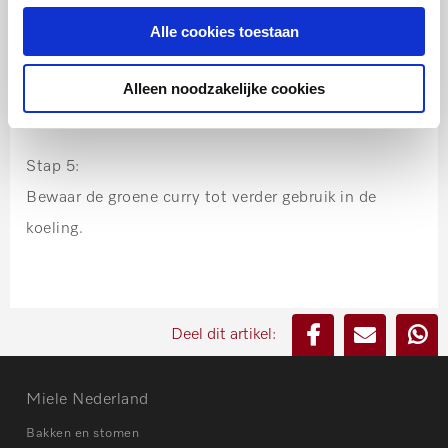
Snijd de knoflook tenen fijn.
Alle cookies toestaan
Stap 4:
Alleen noodzakelijke cookies
Doe alle ingrediënten in de blender beker en draai er
een grove pasta van.
Stap 5:
Bewaar de groene curry tot verder gebruik in de
koeling.
Deel dit artikel:
Miele Nederland
Bakken en stomen