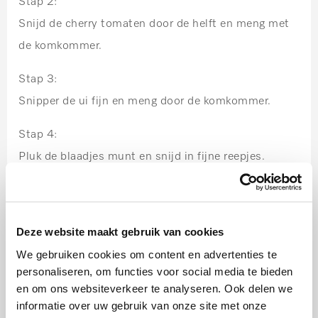
Stap 2:
Snijd de cherry tomaten door de helft en meng met
de komkommer.
Stap 3:
Snipper de ui fijn en meng door de komkommer.
Stap 4:
Pluk de blaadjes munt en snijd in fijne reepjes.
Stap 5:
Voeg de Griekse yoghurt, citroensap, komijn en
Deze website maakt gebruik van cookies
gesneden munt door het komkommer mengsel.
We gebruiken cookies om content en advertenties te
Stap 6:
personaliseren, om functies voor social media te bieden
en om ons websiteverkeer te analyseren. Ook delen we
Breng op smaak met zout en schep op een bord.
informatie over uw gebruik van onze site met onze