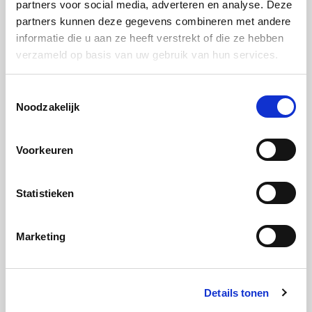
partners voor social media, adverteren en analyse. Deze
Stap 7:
partners kunnen deze gegevens combineren met andere
Bewaar de raita salade tot verder gebruik in de
informatie die u aan ze heeft verstrekt of die ze hebben
koeling.
verzameld op basis van uw gebruik van hun services.
Toestemmingsselectie
Noodzakelijk
Groene Curry
Stap 1:
Voorkeuren
Maak de gezouten citroen schoon en snijd het
vruchtvlees in blokjes.
Statistieken
Stap 2:
Marketing
Snijd de groene pepers in de lengte door de helft en
snijd in kleine stukken.
Details tonen
Stap 3: