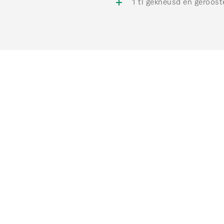
1 tl gekneusd en geroost