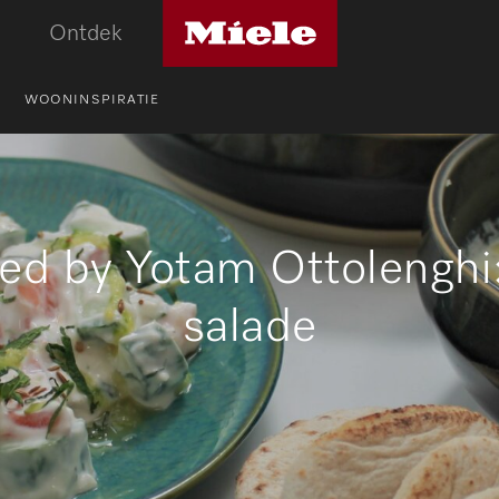
Miele
Ontdek
logo
WOONINSPIRATIE
red by Yotam Ottolenghi
salade