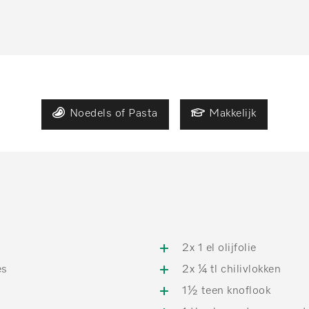
Noedels of Pasta
Makkelijk
n
2x 1 el olijfolie
es
2x ¼ tl chilivlokken
1½ teen knoflook