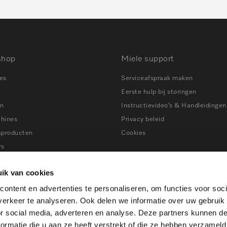
shop
Miele support
es
Serviceafspraak maken
Eerste hulp bij storingen
en
Instructievideo’s & Handleidingen
chines
Privacy beleid
sproducten
Cookies
rs
ns
Tips bij storingen
ik van cookies
ers
ontent en advertenties te personaliseren, om functies voor soci
en
erkeer te analyseren. Ook delen we informatie over uw gebruik
ines
or social media, adverteren en analyse. Deze partners kunnen 
atkasten
ormatie die u aan ze heeft verstrekt of die ze hebben verzameld