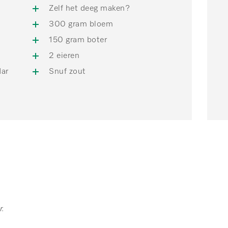
Zelf het deeg maken?
300 gram bloem
150 gram boter
2 eieren
dar
Snuf zout
r.