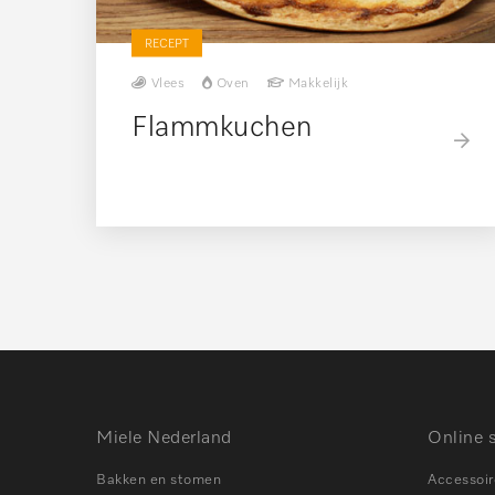
RECEPT
Vlees
Oven
Makkelijk
Flammkuchen
Miele Nederland
Online 
Bakken en stomen
Accessoir