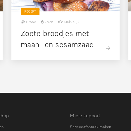
RECEPT
Brood
Oven
Makkelijk
Zoete broodjes met
maan- en sesamzaad
shop
Miele support
es
Serviceafspraak maken