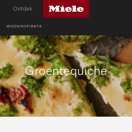
Miele
Ontdek
logo
WOONINSPIRATIE
Groentequiche