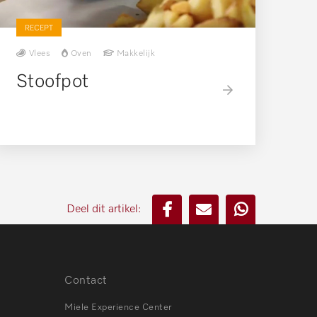
RECEPT
Vlees
Oven
Makkelijk
Stoofpot
Deel dit artikel:
Contact
Miele Experience Center