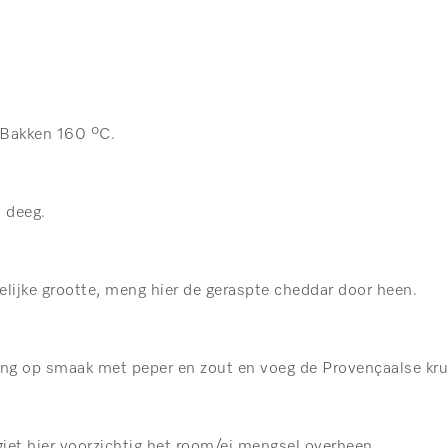
 Bakken 160 ºC.
t deeg.
gelijke grootte, meng hier de geraspte cheddar door heen.
ng op smaak met peper en zout en voeg de Provençaalse kru
iet hier voorzichtig het room/ei mengsel overheen.