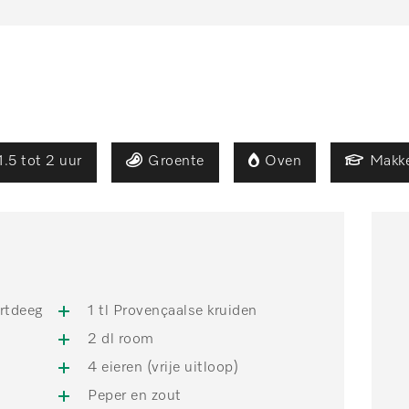
1.5 tot 2 uur
Groente
Oven
Makke
artdeeg
1 tl Provençaalse kruiden
2 dl room
4 eieren (vrije uitloop)
Peper en zout