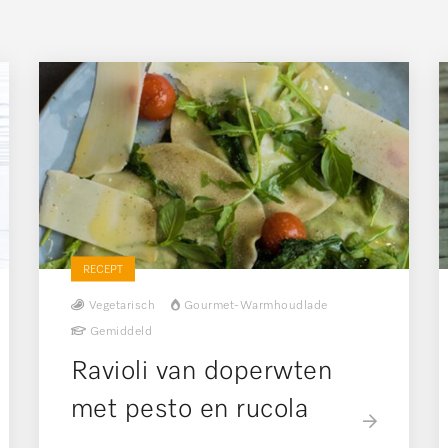
RECEPT
Vegetarisch
Gourmet-Warmhoudlade
Gemiddeld
Ravioli van doperwten
met pesto en rucola