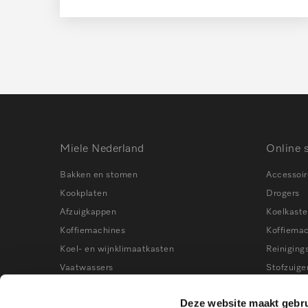
Miele Nederland
Online 
Bakken en stomen
Accessoir
Kookplaten
Drogers
Afzuigkappen
Koelkast
Koffiemachines
Koffiema
Koel- en wijnklimaatkasten
Reiniging
Vaatwassers
Stofzuige
Wasmachines
Stoomove
Deze website maakt gebru
Stofzuigers
Vaatwass