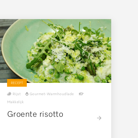
RECEPT
Rijst
Gourmet-Warmhoudlade
Makkelijk
Groente risotto