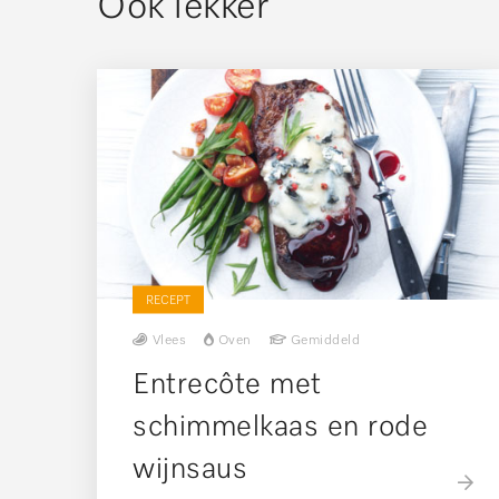
Ook lekker
RECEPT
Vlees
Oven
Gemiddeld
Entrecôte met
schimmelkaas en rode
wijnsaus