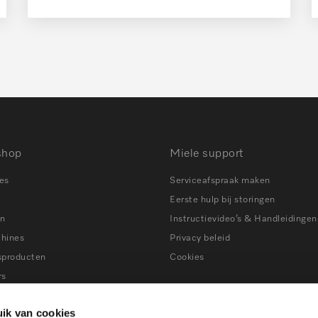
shop
Miele support
es
Serviceafspraak maken
Eerste hulp bij storingen
en
Instructievideo’s & Handleidingen
chines
Privacy beleid
sproducten
Cookies
rs
ns
Tips bij storingen
ik van cookies
ers