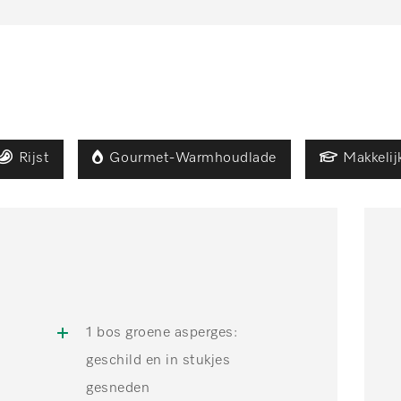
Rijst
Gourmet-Warmhoudlade
Makkelij
n
1 bos groene asperges:
geschild en in stukjes
gesneden