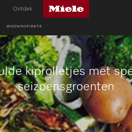
Miele
Ontdek
logo
WOONINSPIRATIE
lde kiprolletjes met sp
seizoensgroenten