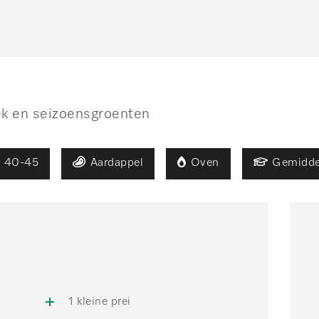
ek en seizoensgroenten
40-45
Aardappel
Oven
Gemidde
n
1 kleine prei