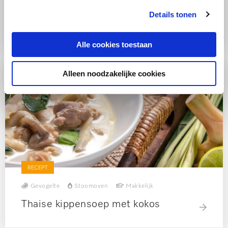
Vis
Stoomoven
Makkelijk
Details tonen
Steamed Shrimp Bao
Alle cookies toestaan
Alleen noodzakelijke cookies
RECEPT
Gevogelte
Stoomoven
Makkelijk
Thaise kippensoep met kokos