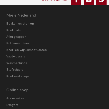
Miele Nederland
Bakken en stomen
Kookplaten
Afzuigkappen
Koffiemachines
Koel- en wijnklimaatkasten
Vaatwassers
Wasmachines
Stofzuigers
Kookworkshops
Online shop
Accessoires
Drogers