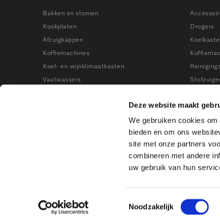
Bakken en stomen
Accessoir
Kookplaten
Drogers
Afzuigkappen
Koelkast
Koffiemachines
Koffiema
Koel- en wijnklimaatkasten
Reiniging
Vaatwassers
Stofzuige
Wasmachines
Stoomove
Deze website maakt gebru
Stofzuigers
Vaatwass
We gebruiken cookies om c
Kookworkshops
Vrieskast
bieden en om ons websitev
Wasmach
site met onze partners vo
Wijnklima
combineren met andere inf
uw gebruik van hun servic
Toestemmingsselectie
Noodzakelijk