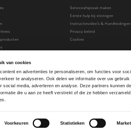
es
Serviceafspraak maken
Eerste hulp bij storingen
en
Instructievideo’s & Handleidingen
chines
Privacy beleid
sproducten
Cookies
rs
ns
Tips bij storingen
ik van cookies
ers
ontent en advertenties te personaliseren, om functies voor soci
en
erkeer te analyseren. Ook delen we informatie over uw gebruik
ines
or social media, adverteren en analyse. Deze partners kunnen 
atkasten
ormatie die u aan ze heeft verstrekt of die ze hebben verzameld
es.
Voorkeuren
Statistieken
Market