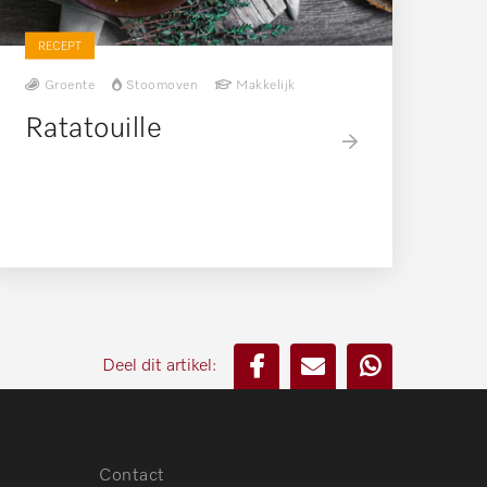
RECEPT
Groente
Stoomoven
Makkelijk
Ratatouille
Deel dit artikel:
Contact