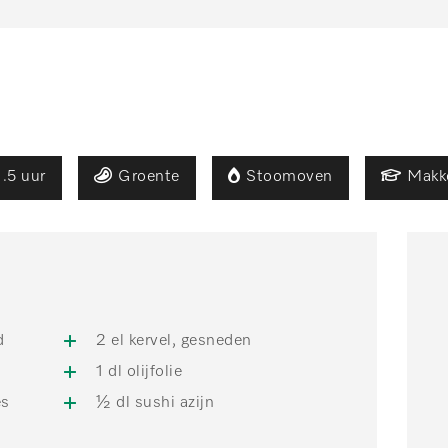
1.5 uur
Groente
Stoomoven
Makke
d
2 el kervel, gesneden
1 dl olijfolie
es
½ dl sushi azijn