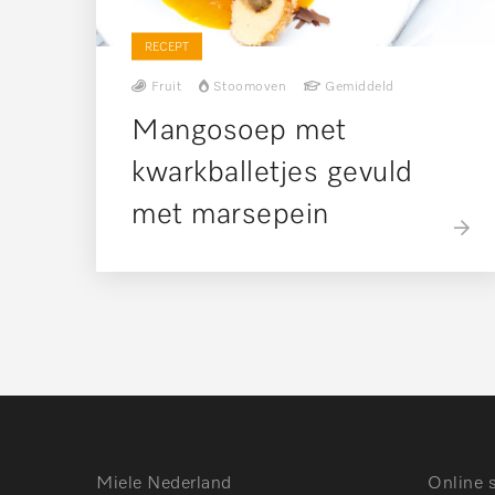
RECEPT
Fruit
Stoomoven
Gemiddeld
Mangosoep met
kwarkballetjes gevuld
met marsepein
Miele Nederland
Online 