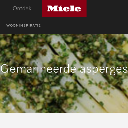
Miele
Ontdek
logo
WOONINSPIRATIE
Gemarineerde asperge