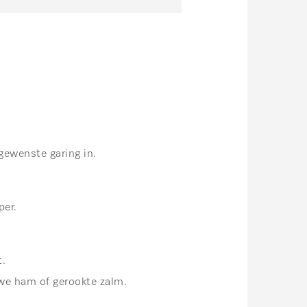
ewenste garing in.
per.
t.
we ham of gerookte zalm.