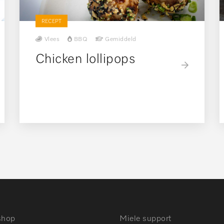
RECEPT
Vlees
BBQ
Gemiddeld
Chicken lollipops
shop
Miele support