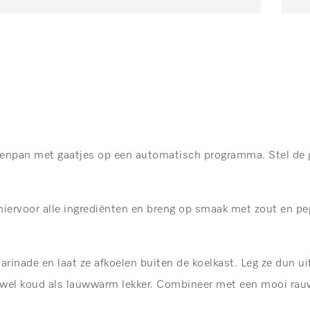
npan met gaatjes op een automatisch programma. Stel de g
ervoor alle ingrediënten en breng op smaak met zout en pe
inade en laat ze afkoelen buiten de koelkast. Leg ze dun ui
owel koud als lauwwarm lekker. Combineer met een mooi rau