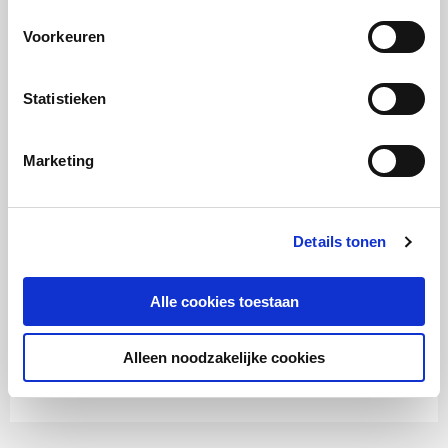
Serveren:
Voorkeuren
Stap 1:
Meng de veldsla met een luchtige beweging door de
Statistieken
salade. Vorm van de salade een mooie rechthoek op
de borden.
Marketing
Stap 2:
Breng de kwartelfilets op smaak met peper en zout
Details tonen
en snijd ze in dunne plakjes. Verdeel de plakjes
speels over de salade.
Alle cookies toestaan
Stap 3:
Alleen noodzakelijke cookies
Garneer met de Salsa Agresto als een rand om de
salade.