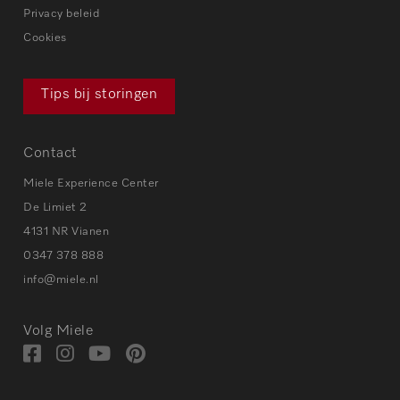
Privacy beleid
Cookies
Tips bij storingen
Contact
Miele Experience Center
De Limiet 2
4131 NR Vianen
0347 378 888
info@miele.nl
Volg Miele
Bezoek
Bezoek
Bezoek
Visit
onze
onze
onze
our