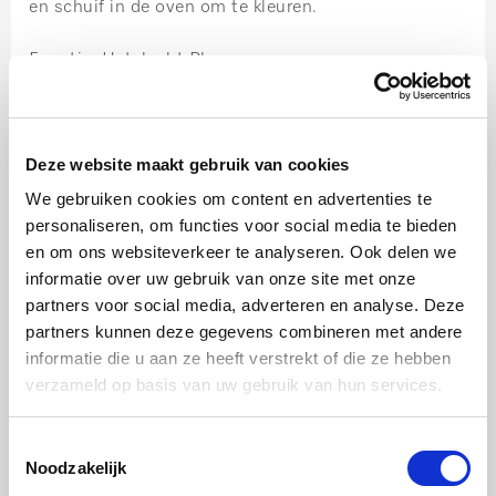
en schuif in de oven om te kleuren.
Functie: Hetelucht Plus
200 ºC, gedurende ca. 8 minuten of tot de noten
beginnen te kleuren.
Deze website maakt gebruik van cookies
Stap 2:
We gebruiken cookies om content en advertenties te
Laat de noten afkoelen. Pluk de blaadjes van
personaliseren, om functies voor social media te bieden
peterselie en basilicum. Verwijder eventueel de nerf
en om ons websiteverkeer te analyseren. Ook delen we
informatie over uw gebruik van onze site met onze
van de grote basilicumblaadjes. Meng noten, kruiden
partners voor social media, adverteren en analyse. Deze
en knoflook in de keukenmachine en voeg peper, zout
partners kunnen deze gegevens combineren met andere
en een scheutje olijfolie toe. Draai tot een gladde
informatie die u aan ze heeft verstrekt of die ze hebben
verzameld op basis van uw gebruik van hun services.
puree. Voeg de verjus en de overige olijfolie toe. Let
op dat de puree smeerbaar blijft. Bewaar tot
Toestemmingsselectie
serveren in de koelkast.
Noodzakelijk