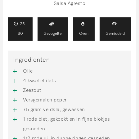
Salsa Agresto
25-
30
Gevogelte
Oven
Gemiddeld
Ingredienten
Olie
4 kwartelfilets
Zeezout
Versgemalen peper
75 gram veldsla, gewassen
1 rode biet, gekookt en in fijne blokjes
gesneden
1/2 rode ui, in dunne ringen gesneden