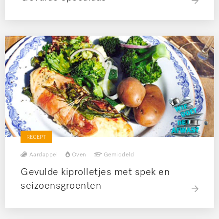
RECEPT
Aardappel
Oven
Gemiddeld
Gevulde kiprolletjes met spek en
seizoensgroenten