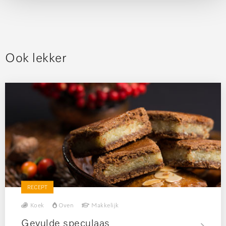
Ook lekker
RECEPT
Koek
Oven
Makkelijk
Gevulde speculaas