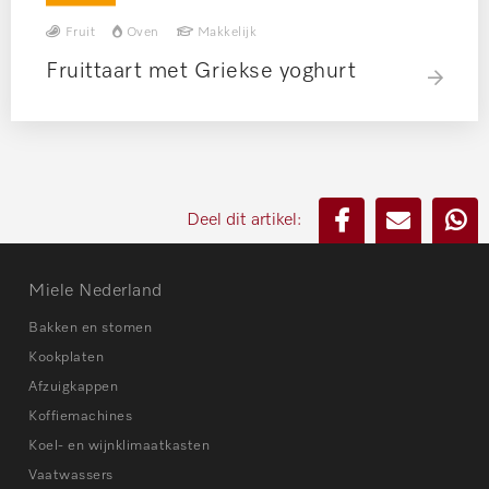
Fruit
Oven
Makkelijk
Fruittaart met Griekse yoghurt
Deel dit artikel:
Miele Nederland
Bakken en stomen
Kookplaten
Afzuigkappen
Koffiemachines
Koel- en wijnklimaatkasten
Vaatwassers