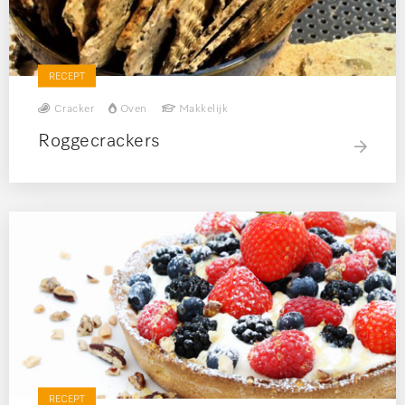
RECEPT
Cracker
Oven
Makkelijk
Roggecrackers
RECEPT