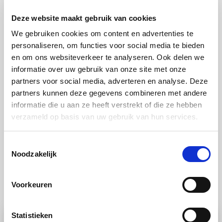
Neem de afgekoelde bodem uit de vorm en schep de
Deze website maakt gebruik van cookies
yoghurt erin.
We gebruiken cookies om content en advertenties te
personaliseren, om functies voor social media te bieden
Stap 8:
en om ons websiteverkeer te analyseren. Ook delen we
Maak het fruit schoon en snijd het eventueel in
informatie over uw gebruik van onze site met onze
kleine stukjes. Leg het fruit op de taart en besprenkel
partners voor social media, adverteren en analyse. Deze
partners kunnen deze gegevens combineren met andere
de taart met honing.
informatie die u aan ze heeft verstrekt of die ze hebben
verzameld op basis van uw gebruik van hun services.
Toestemmingsselectie
Noodzakelijk
Ook lekker
Voorkeuren
Statistieken