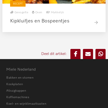
RECEPT
Gevogelte
Oven
Makkelijk
Kipkluifjes en Bospeentjes
Deel dit artikel:
Miele Nederland
Bakken en stomen
Kookplaten
Afzuigkappen
Koffiemachines
Koel- en wijnklimaatkasten