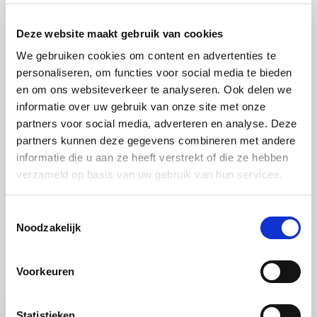
Lekker met crème fraîche. Op tarte tartin zijn
Deze website maakt gebruik van cookies
bovendien diverse variaties mogelijk. Vervang
We gebruiken cookies om content en advertenties te
bijvoorbeeld de appels door stevige handperen,
personaliseren, om functies voor social media te bieden
abrikozen, perziken of nectarines. Of maak de taart
en om ons websiteverkeer te analyseren. Ook delen we
informatie over uw gebruik van onze site met onze
lekker kruidig door de karamellaag met 1 eetlepel
partners voor social media, adverteren en analyse. Deze
verse tijmblaadjes te bestrooien en daarna de appels
partners kunnen deze gegevens combineren met andere
erin te leggen.
informatie die u aan ze heeft verstrekt of die ze hebben
verzameld op basis van uw gebruik van hun services.
Toestemmingsselectie
Noodzakelijk
Voorkeuren
Ook lekker
Statistieken