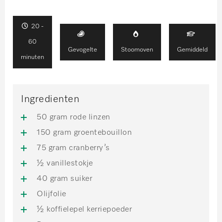
20 -
60
Gevogelte
Stoomoven
Gemiddeld
minuten
Ingredienten
50 gram rode linzen
150 gram groentebouillon
75 gram cranberry’s
½ vanillestokje
40 gram suiker
Olijfolie
½ koffielepel kerriepoeder