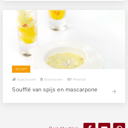
RECEPT
Kaas/zuivel
Stoomoven
Moeilijk
Soufflé van spijs en mascarpone