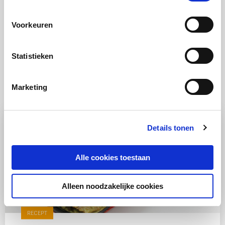
Voorkeuren
Statistieken
Ook lekker
Marketing
Details tonen
Alle cookies toestaan
Alleen noodzakelijke cookies
RECEPT