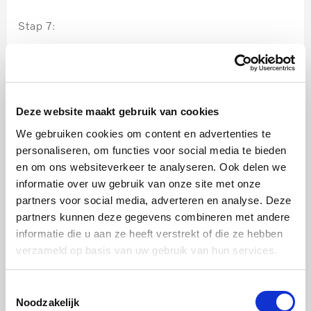
Stap 7:
Leg de eendenborstfilet met de velkant naar boven
op het rooster van de oven, plaats de bratometer en
schuif in de oven met de bakplaat eronder.
Deze website maakt gebruik van cookies
Hetelucht Plus: 70 ºC
We gebruiken cookies om content en advertenties te
Kerntemperatuur: 57 ºC
personaliseren, om functies voor social media te bieden
en om ons websiteverkeer te analyseren. Ook delen we
Serveren:
informatie over uw gebruik van onze site met onze
partners voor social media, adverteren en analyse. Deze
Bak de plakken bloedworst om en om en leg ze op
partners kunnen deze gegevens combineren met andere
keukenpapier. Leg een portie linzen op de borden en
informatie die u aan ze heeft verstrekt of die ze hebben
leg de bloedworst er bovenop. Snijd de
verzameld op basis van uw gebruik van hun services.
eendenborstfilet in dunne plakjes en rangschik ze op
de bloedworst. Lepel wat cranberrycompote rond het
Toestemmingsselectie
Noodzakelijk
gerecht en garneer eventueel met wat cress.