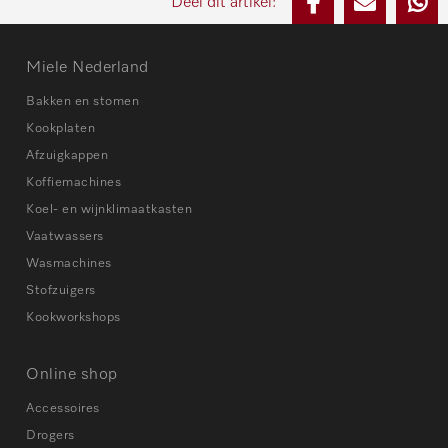
Deel dit artikel:
Miele Nederland
Bakken en stomen
Kookplaten
Afzuigkappen
Koffiemachines
Koel- en wijnklimaatkasten
Vaatwassers
Wasmachines
Stofzuigers
Kookworkshops
Online shop
Accessoires
Drogers