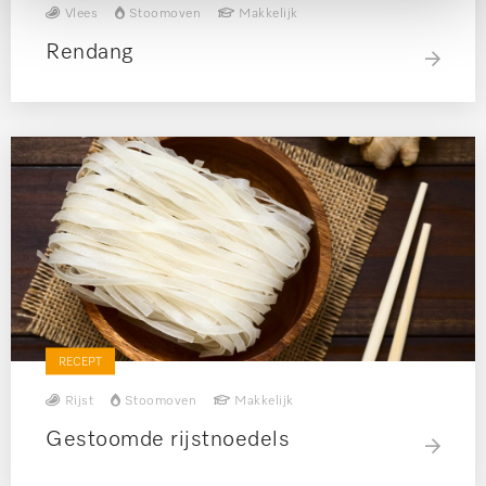
Vlees
Stoomoven
Makkelijk
Rendang
RECEPT
Rijst
Stoomoven
Makkelijk
Gestoomde rijstnoedels